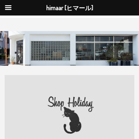
himaar [ヒマール]
ナ
ビ
ゲ
ー
シ
ョ
ン
を
切
り
替
え