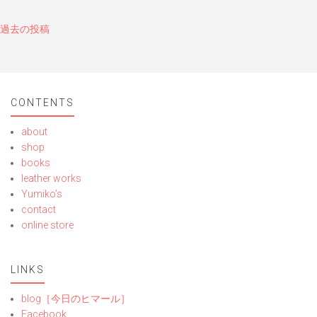
投
過去の投稿
稿
ナ
ビ
ゲ
CONTENTS
ー
シ
about
ョ
shop
ン
books
leather works
Yumiko’s
contact
online store
LINKS
blog［今日のヒマール］
Facebook