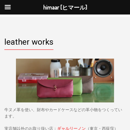
himaar [ヒマール]
ナ
ビ
ゲ
ー
シ
ョ
ン
を
leather works
切
り
替
え
牛ヌメ革を使い、財布やカードケースなどの革小物をつくってい
ます。
実店舗以外のお取り扱い店：
ギャルリーノン
（東京・西荻窪）