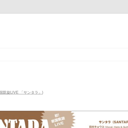
コ
ン
テ
ン
ツ
へ
ス
キ
ッ
プ
国凱旋LIVE 「サンタラ」
)