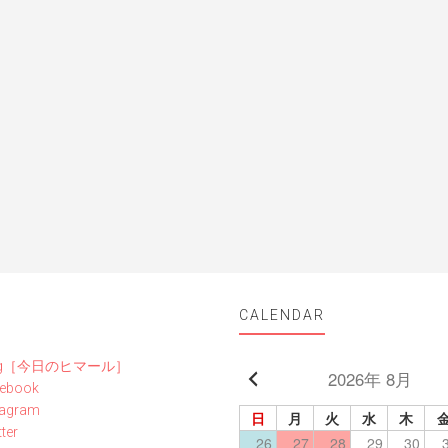
CALENDAR
og［今日のヒマール］
2026年 8月
ebook
tagram
日
月
火
水
木
ter
26
27
28
29
30