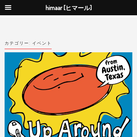
himaar [ヒマール]
ナ
ビ
ゲ
ー
シ
ョ
ン
を
カテゴリー:
イベント
切
り
替
え