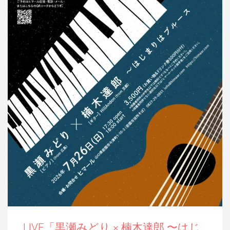
LIVE「黒瀬みどり × 楠木達郎 〜はじ