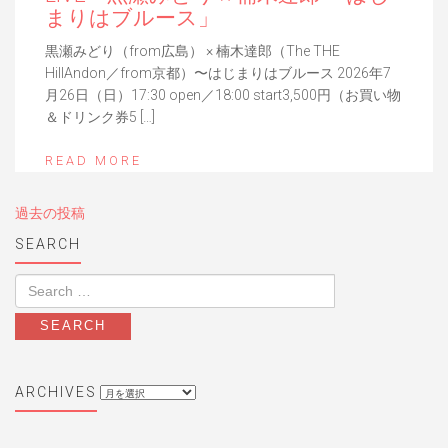
まりはブルース」
黒瀬みどり（from広島） × 楠木達郎（The THE
HillAndon／from京都）〜はじまりはブルース 2026年7
月26日（日）17:30 open／18:00 start3,500円（お買い物
＆ドリンク券5 […]
READ MORE
投
過去の投稿
稿
SEARCH
ナ
ビ
ゲ
ー
シ
ョ
archives
ン
ARCHIVES