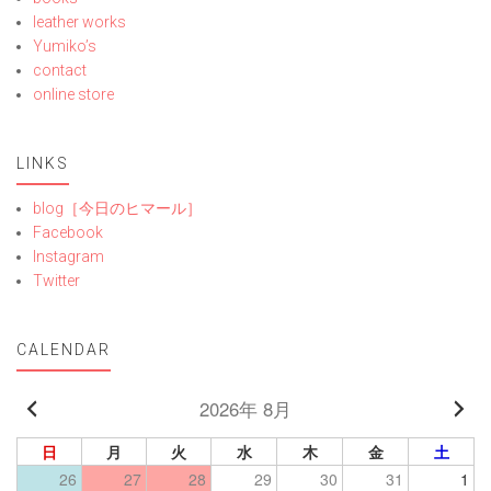
leather works
Yumiko’s
contact
online store
LINKS
blog［今日のヒマール］
Facebook
Instagram
Twitter
CALENDAR
2026年 8月
日
月
火
水
木
金
土
26
27
28
29
30
31
1