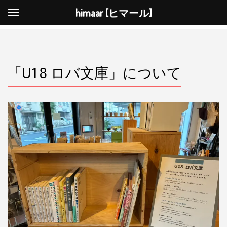
himaar [ヒマール]
ナ
ビ
ゲ
ー
シ
ョ
ン
を
「U18 ロバ文庫」について
切
り
替
え