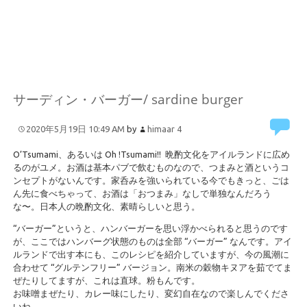
サーディン・バーガー/ sardine burger
2020年5月19日 10:49 AM
by
himaar
4
O’Tsumami、あるいは Oh !Tsumami!! 晩酌文化をアイルランドに広め
るのがユメ。お酒は基本パブで飲むものなので、つまみと酒というコ
ンセプトがないんです。家呑みを強いられている今でもきっと、ごは
ん先に食べちゃって、お酒は「おつまみ」なしで単独なんだろう
な〜。日本人の晩酌文化、素晴らしいと思う。
“バーガー”というと、ハンバーガーを思い浮かべられると思うのです
が、ここではハンバーグ状態のものは全部 “バーガー” なんです。アイ
ルランドで出す本にも、このレシピを紹介していますが、今の風潮に
合わせて “グルテンフリー” バージョン。南米の穀物キヌアを茹でてま
ぜたりしてますが、これは直球。粉もんです。
お味噌まぜたり、カレー味にしたり、変幻自在なので楽しんでくださ
いね。