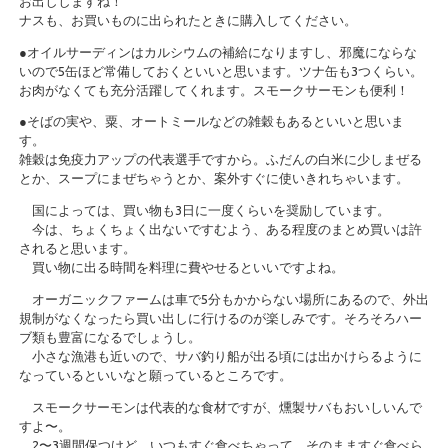
お出ししますね！
ナスも、お買いものに出られたときに購入してください。
●オイルサーディンはカルシウムの補給になりますし、邪魔にならな
いので5缶ほど常備しておくといいと思います。ツナ缶も3つくらい。
お肉がなくても充分活躍してくれます。スモークサーモンも便利！
●そばの実や、粟、オートミールなどの雑穀もあるといいと思いま
す。
雑穀は免疫力アップの代表選手ですから。ふだんの白米に少しまぜる
とか、スープにまぜちゃうとか、案外すぐに使いきれちゃいます。
国によっては、買い物も3日に一度くらいを奨励しています。
今は、ちょくちょく出ないですむよう、ある程度のまとめ買いは許
されると思います。
買い物に出る時間を料理に費やせるといいですよね。
オーガニックファームは車で5分もかからない場所にあるので、外出
規制がなくなったら買い出しに行けるのが楽しみです。そろそろハー
ブ類も豊富になるでしょうし。
小さな漁港も近いので、サバ釣り船が出る頃には出かけらるように
なっているといいなと願っているところです。
スモークサーモンは代表的な食材ですが、燻製サバもおいしいんで
すよ〜。
2〜3週間保つけど、いつもすぐ食べちゃって。そのまますぐ食べら