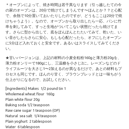
＊オーブンによって、焼き時間は若干異なります（引っ越したての今
の家のオーブンは、20分で焼けてしまうんです〜ほんとか？？と心配
で、余熱で10分置いておいたりしたのですが、どうもここは20分で焼
けちゃうよう）。なので、オーブンから取り出したら一応、パンに竹
串を刺してみて、すっと生地がついてこない状態だったら焼けてま
す。さらに型から出して、底をぽんぽんとたたいてみて、乾いた、い
い音がしたらさらに安心。もしも心配だったら、オフにしたオーブン
に5分ほど入れておくと安全です。あるいはスライスしてみてくださ
い。
★甘いバージョンは、上記の材料の小麦全粒粉160gと薄力粉20gを、
薄力粉オンリーで180gにし、三温糖を小さじ2に。レーズンなどのド
ライフルーツを大さじ1〜2加えるのが異なるだけで、あとの材料もプ
ロセスも同じです。ほんのり甘く、ブラウンブレッドとは一味ちがう
仕上がりになるので、お試しください。
[Ingredients} Makes 1/2 pound tin 1
Wholemeal wheat flour 160g
Plain white flour 20g
Baking soda 1/2 teaspoon
Raw cane sugar 1 teaspoon (OP)
Natural sea salt 1/4 teaspoon
Plain yoghurt 2 tablespoon
Water 6 tablespoon