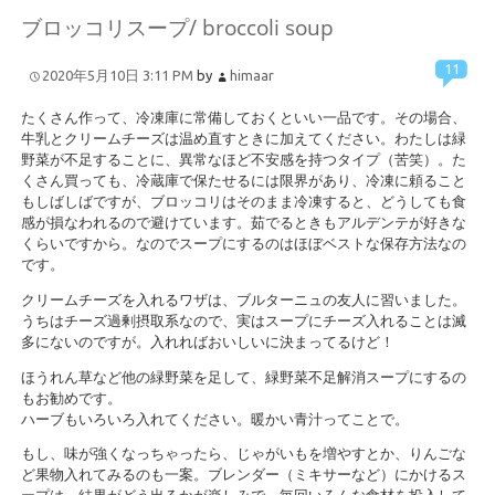
ブロッコリスープ/ broccoli soup
11
2020年5月10日 3:11 PM
by
himaar
たくさん作って、冷凍庫に常備しておくといい一品です。その場合、
牛乳とクリームチーズは温め直すときに加えてください。わたしは緑
野菜が不足することに、異常なほど不安感を持つタイプ（苦笑）。た
くさん買っても、冷蔵庫で保たせるには限界があり、冷凍に頼ること
もしばしばですが、ブロッコリはそのまま冷凍すると、どうしても食
感が損なわれるので避けています。茹でるときもアルデンテが好きな
くらいですから。なのでスープにするのはほぼベストな保存方法なの
です。
クリームチーズを入れるワザは、ブルターニュの友人に習いました。
うちはチーズ過剰摂取系なので、実はスープにチーズ入れることは滅
多にないのですが。入れればおいしいに決まってるけど！
ほうれん草など他の緑野菜を足して、緑野菜不足解消スープにするの
もお勧めです。
ハーブもいろいろ入れてください。暖かい青汁ってことで。
もし、味が強くなっちゃったら、じゃがいもを増やすとか、りんごな
ど果物入れてみるのも一案。ブレンダー（ミキサーなど）にかけるス