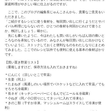
家庭料理がやさしい味に仕上がるのですが。
ここで、このブログの編集長じゅんこさんから、貴重なご意見をい
ただきました。
「ご紹介するレシピに使う食材を、毎回買い出しに行くようだとサバ
イバル料理にならないので、ひとつの食材を何回かにわけて使うと
か、検討しましょう」確かに。
先にも書いたように、今はわたしも買い出しがいちばん頭の痛いと
ころなのを承知しているので、みなさんが毎日買い出しに出かけなく
ていいように、ストックしておくと便利なものをわたしなりにまとめ
てみました。ここでのレシピ以外でも便利に使える基本の食材ばかり
です。
【買い置き野菜リスト】
（重複しますけど、保存方法も入れておきますね）
＊にんにく（涼しいとこで常温）
＊生姜（同上）
＊たまねぎ（風通しのいい場所でバスケットなどに入れて常温／でも
そろそろ冷蔵庫）
＊長ネギ（キッチンペーパーにくるんでビニール＆冷蔵庫）
＊小ねぎ（同／小口切りにしてタッパに入れて冷凍も）
＊きのこ類（干すか冷凍。マッシュルームはスライスして冷凍が便
利）