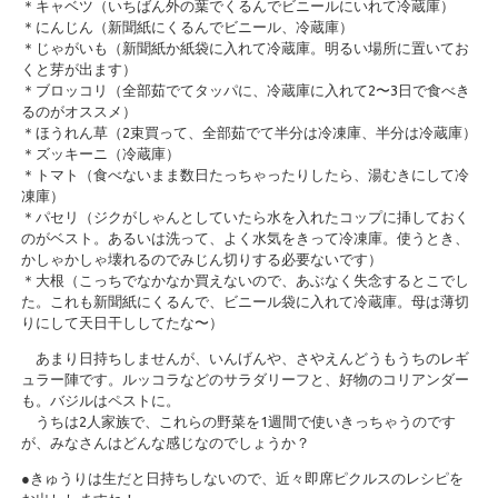
＊キャベツ（いちばん外の葉でくるんでビニールにいれて冷蔵庫）
＊にんじん（新聞紙にくるんでビニール、冷蔵庫）
＊じゃがいも（新聞紙か紙袋に入れて冷蔵庫。明るい場所に置いてお
くと芽が出ます）
＊ブロッコリ（全部茹でてタッパに、冷蔵庫に入れて2〜3日で食べき
るのがオススメ）
＊ほうれん草（2束買って、全部茹でて半分は冷凍庫、半分は冷蔵庫）
＊ズッキーニ（冷蔵庫）
＊トマト（食べないまま数日たっちゃったりしたら、湯むきにして冷
凍庫）
＊パセリ（ジクがしゃんとしていたら水を入れたコップに挿しておく
のがベスト。あるいは洗って、よく水気をきって冷凍庫。使うとき、
かしゃかしゃ壊れるのでみじん切りする必要ないです）
＊大根（こっちでなかなか買えないので、あぶなく失念するとこでし
た。これも新聞紙にくるんで、ビニール袋に入れて冷蔵庫。母は薄切
りにして天日干ししてたな〜）
あまり日持ちしませんが、いんげんや、さやえんどうもうちのレギ
ュラー陣です。ルッコラなどのサラダリーフと、好物のコリアンダー
も。バジルはペストに。
うちは2人家族で、これらの野菜を1週間で使いきっちゃうのです
が、みなさんはどんな感じなのでしょうか？
●きゅうりは生だと日持ちしないので、近々即席ピクルスのレシピを