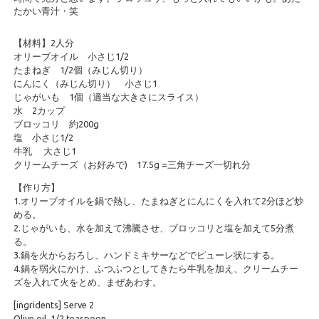
たかい青汁・笑
【材料】2人分
オリーブオイル 小さじ1/2
たまねぎ 1/2個（みじん切り）
にんにく（みじん切り） 小さじ1
じゃがいも 1個（適当な大きさにスライス）
水 2カップ
ブロッコリ 約200g
塩 小さじ1/2
牛乳 大さじ1
クリームチーズ（お好みで) 17.5g =三角チーズ一切れ分
【作り方】
1.オリーブオイルを鍋で熱し、たまねぎとにんにくを入れて2分ほど炒
める。
2.じゃがいも、水を加えて沸騰させ、ブロッコリと塩を加えて5分煮
る。
3.鍋を火からおろし、ハンドミキサーなどでピューレ状にする。
4.鍋を弱火にかけ、ふつふつとしてきたら牛乳を加え、クリームチー
ズを入れて火をとめ、まぜあわす。
[ingridents] Serve 2
Olive oil 1/2 teaspoon