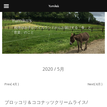
Yumiko's
Yumiko's
Yumiko's
松井ゆみ子がアイルランドからお届けする「食」と
「音楽」のこと
2020 / 5月
Prev( 4月 )
Next( 6月 )
ブロッコリ＆ココナッツクリームライス/