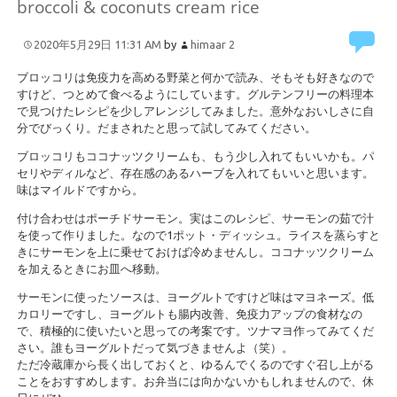
broccoli & coconuts cream rice
2020年5月29日 11:31 AM
by
himaar
2
ブロッコリは免疫力を高める野菜と何かで読み、そもそも好きなので
すけど、つとめて食べるようにしています。グルテンフリーの料理本
で見つけたレシピを少しアレンジしてみました。意外なおいしさに自
分でびっくり。だまされたと思って試してみてください。
ブロッコリもココナッツクリームも、もう少し入れてもいいかも。パ
セリやディルなど、存在感のあるハーブを入れてもいいと思います。
味はマイルドですから。
付け合わせはポーチドサーモン。実はこのレシピ、サーモンの茹で汁
を使って作りました。なので1ポット・ディッシュ。ライスを蒸らすと
きにサーモンを上に乗せておけば冷めませんし。ココナッツクリーム
を加えるときにお皿へ移動。
サーモンに使ったソースは、ヨーグルトですけど味はマヨネーズ。低
カロリーですし、ヨーグルトも腸内改善、免疫力アップの食材なの
で、積極的に使いたいと思っての考案です。ツナマヨ作ってみてくだ
さい。誰もヨーグルトだって気づきませんよ（笑）。
ただ冷蔵庫から長く出しておくと、ゆるんでくるのですぐ召し上がる
ことをおすすめします。お弁当には向かないかもしれませんので、休