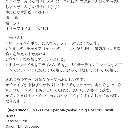
チャイブ（みじん切り）大さじ1 ＊小ねぎ1本のみじん切りでもOK
しょうが（みじん切り）小さじ1
薄力粉か片栗粉 小さじ2
卵 1個
塩 少々
オリーブオイル 小さじ1
【作り方】
1.サーディンをボウルに入れて、フォークでよくつぶす。
2.たまねぎ、チャイブ（か小ねぎ)、しょうがをまぜ、薄力粉（か片栗
粉）を加えてまぜあわす。
3.溶き卵と塩を加えて、よくまぜる。
4.オリーブオイルをフライパンで熱し、3のサーディンミックスをスプ
ーンでフライパンにのせて3分焼く。ひっくり返して同じく3分焼く。
★あつあつでも、冷めてからでもおいしいです。
★チャイブか小ねぎのかわりにパセリでもオッケー。両方でもいいで
す。コリアンダーもおいしいんだけど、嫌いな方が多くて残念。
★焼くときは中火くらい。火が弱いと、ぐずぐずもんじゃ焼きっぽく
なりますー。
【Ingredients】 Makes for 2 people (makes 4 big sizes or 6 small
sizes)
Sardine 1 tin
Onion 1/4 (chopped)