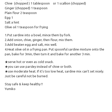
Chive (chopped ) 1 tablespoon or 1 scallion (chopped)
Ginger (chopped) 1 teaspoon
Plain flour 2 teaspoon
Egg 1
Salt a hint
Olive oil 1 teaspoon for frying
1.Put sardine into a bowl, mince them by fork.
2.Add onion, chive, ginger, then flour, mix them.
3.Add beaten egg and salt, mix well.
4.Heat olive oil in a frying pan. Put spoonful sardine mixture onto the
pan, bake for 3min, then turn it and bake for another 3 min.
★serve hot or even as cold snack.
★you can use parsley instead of chive or both.
★use moderate heat. If it’s too low heat, sardine mix can’t set nicely.
Just be careful not be burned.
Stay safe & keep healthy !!
Yumiko