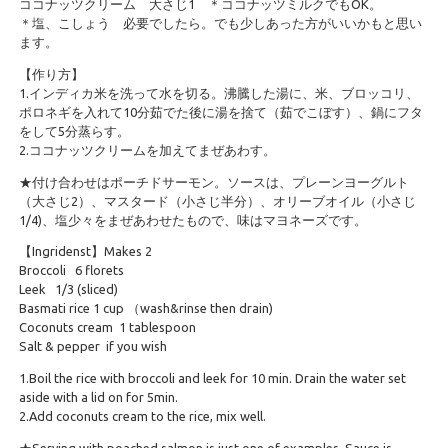
ココナッツクリーム 大さじ1 ＊ココナッツミルクでもOK。
＊塩、こしょう 必要でしたら。でも少しあった方がいいかもと思い
ます。
【作り方】
1.インディカ米を洗って水を切る。沸騰した湯に、米、ブロッコリ、
ポロネギを入れて10分茹でた後に湯を捨て（茹でこぼす）、鍋にフタ
をして5分蒸らす。
2.ココナッツクリームを加えてまぜあわす。
★付け合わせはポーチドサーモン。ソースは、プレーンヨーグルト
（大さじ2）、マスタード（小さじ半分）、オリーブオイル（小さじ
1/4)、塩少々をまぜあわせたもので、味はマヨネーズです。
【Ingridenst】Makes 2
Broccoli 6 florets
Leek 1/3 (sliced)
Basmati rice 1 cup （wash&rinse then drain)
Coconuts cream 1 tablespoon
Salt & pepper if you wish
1.Boil the rice with broccoli and leek for 10 min. Drain the water set
aside with a lid on for 5min.
2.Add coconuts cream to the rice, mix well.
★Serving with poached salmon is just one of examples. Sauce is