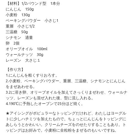
【材料】1/2パウンド型 1本分
にんじん 150g
小麦粉 130g
ベーキングパウダー 小さじ1
重層 小さじ1/2
三温糖 50g
シナモン 適量
卵 2個
オリーブオイル 100ml
ウォールナッツ 30g
レーズン 大さじ１
【作り方】
1.にんじんを粗くすりおろす。
2.小麦粉、ベーキングパウダー、重層、三温糖、シナモンとにんじん
をまぜあわせる。
3.2に溶き卵、オリーブオイルを加えてさっくりまぜわせ、ウォールナ
ッツ、レーズンも混ぜ入れた後、型に流し入れる。
4.190℃に予熱したオーブンで25分ほど焼く。
★アイシングがポピュラーなトッピングだけれど、わたしはヨーグル
トに少しハチミツを加えたもので。ちょっとにんじんをトッピングに
あしらうとかわいい。クリームチーズをのせたりすることもあり。ト
ッピングはお好みで。小麦粉に全粒粉をまぜるのもいいですね。