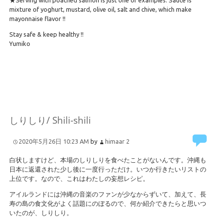
mixture of yoghurt, mustard, olive oil, salt and chive, which make
mayonnaise flavor !!
Stay safe & keep healthy !!
Yumiko
しりしり/ Shili-shili
2020年5月26日 10:23 AM
by
himaar
2
白状しますけど、本場のしりしりを食べたことがないんです。沖縄も
日本に返還された少し後に一度行っただけ。いつか行きたいリストの
上位です。なので、これはわたしの妄想レシピ。
アイルランドには沖縄の音楽のファンが少なからずいて、加えて、長
寿の島の食文化がよく話題にのぼるので、何か紹介できたらと思いつ
いたのが、しりしり。