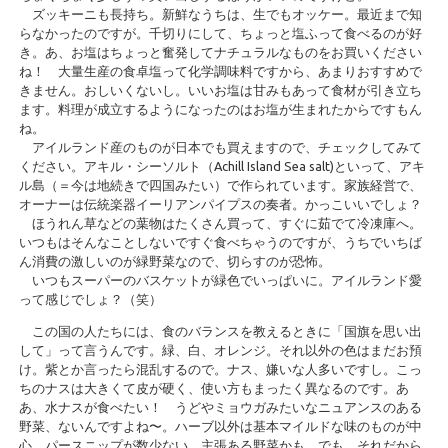
ズッキーニも長持ち。新鮮なうちは、生でもオッケー。最近まで知
らなかったのですが。千切りにして、ちょっと塩ふって食べるのが好
き。あ、お塩はちょっと奮発してナチュラルなものをお買いください
ね！ 大量生産の食卓塩って化学調味料ですから、あまりおすすめで
きません。おしいくないし。いいお塩は甘みもあって食材が引き立ち
ます。料理が成立するようになったのはお塩が生まれたからですもん
ね。
アイルランド産のものが日本でも買えますので、チェックしてみて
ください。アキル・シーソルト（Achill Island Sea salt)といって、アキ
ル島（＝今は地続きで四国みたい）で作られています。家族経営で、
オーナーは伝統楽器イーリアンパイプスの奏者。かっこいいでしょ？
ほうれん草などの葉物はたくさん買って、すぐに茹でて冷凍庫へ。
いつもはそんなことしないですぐ食べちゃうのですが、うちでいちば
ん消費の激しいのが緑野菜なので、切らすのが恐怖。
いつもスーパーのバスケットが緑色でいっぱいに。アイルランド愛
って感じでしょ？（笑）
この国の人たちには、食のバランスを教えるときに「国旗を思い出
して」って言うんです。緑、白、オレンジ。それ以外の色はまだお預
け。紫とか言ったら混乱するので。ナス、嫌いな人多いですし。こっ
ちのナスは大きくて皮が硬く、使い方もまったく異なるのです。あ
あ、水ナスが食べたい！ うどやミョウガみたいなニュアンスのある
野菜、ないんですよね〜。ハーブ以外は基本マイルドな味のものが中
心。パースニップが数少ない、主張ある野菜かも。でも、それだから