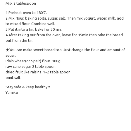
Milk 2 tablespoon
1.Preheat oven to 180℃.
2.Mix flour, baking soda, sugar, salt. Then mix yogurt, water, milk, add
to mixed flour. Combine well.
3.Put it into a tin, bake for 30min.
4.After taking out from the oven, leave for 15min then take the bread
out from the tin.
★You can make sweet bread too. Just change the flour and amount of
sugar.
Plain wheat(or Spelt) flour 180g
raw cane sugar 2 table spoon
dried fruit like raisins 1~2 table spoon
omit salt
Stay safe & keep healthy !!
Yumiko