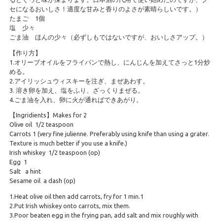
セになるおいしさ！適度な甘みと香りのよさが素晴らしいです。）
たまご 1個
塩 少々
ごま油 ほんの少々（必ずしもではないですが、おいしさアップ。）
【作り方】
1.オリーブオイルをフライパンで熱し、にんじんを加えてさっと1分炒
める。
2.アイリッシュウィスキーを注ぎ、まぜあわす。
3. 溶き卵を加え、塩をふり、ざっくりまぜる。
4.ごま油を入れ、卵に火が通ればできあがり。
【Ingridients】Makes for 2
Olive oil 1/2 teaspoon
Carrots 1 (very fine julienne. Preferably using knife than using a grater.
Texture is much better if you use a knife.)
Irish whiskey 1/2 teaspoon (op)
Egg 1
Salt a hint
Sesame oil a dash (op)
1.Heat olive oil then add carrots, fry for 1 min.1
2.Put Irish whiskey onto carrots, mix them.
3.Poor beaten egg in the frying pan, add salt and mix roughly with