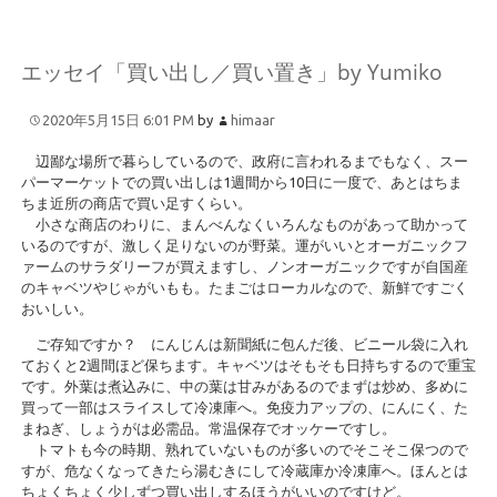
エッセイ「買い出し／買い置き」by Yumiko
2020年5月15日 6:01 PM
by
himaar
辺鄙な場所で暮らしているので、政府に言われるまでもなく、スー
パーマーケットでの買い出しは1週間から10日に一度で、あとはちま
ちま近所の商店で買い足すくらい。
小さな商店のわりに、まんべんなくいろんなものがあって助かって
いるのですが、激しく足りないのが野菜。運がいいとオーガニックフ
ァームのサラダリーフが買えますし、ノンオーガニックですが自国産
のキャベツやじゃがいもも。たまごはローカルなので、新鮮ですごく
おいしい。
ご存知ですか？ にんじんは新聞紙に包んだ後、ビニール袋に入れ
ておくと2週間ほど保ちます。キャベツはそもそも日持ちするので重宝
です。外葉は煮込みに、中の葉は甘みがあるのでまずは炒め、多めに
買って一部はスライスして冷凍庫へ。免疫力アップの、にんにく、た
まねぎ、しょうがは必需品。常温保存でオッケーですし。
トマトも今の時期、熟れていないものが多いのでそこそこ保つので
すが、危なくなってきたら湯むきにして冷蔵庫か冷凍庫へ。ほんとは
ちょくちょく少しずつ買い出しするほうがいいのですけど。