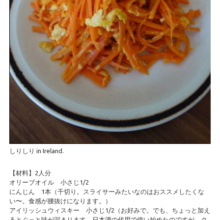
しりしり in Ireland.
【材料】2人分
オリーブオイル 小さじ1/2
にんじん 1本（千切り。スライサーみたいなのはおススメしたくな
い〜。食感が腰抜けになります。）
アイリッシュウィスキー 小さじ1/2（お好みで。でも、ちょっと加え
るとぐっと味が深まります。日本酒の代用で使い始めたのですが、ク