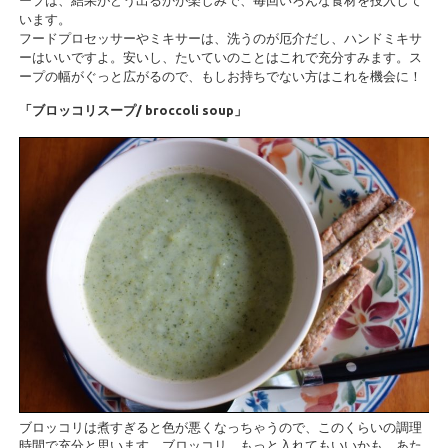
ープは、結果がどう出るかが楽しみで、毎回いろんな食材を投入して
います。
フードプロセッサーやミキサーは、洗うのが厄介だし、ハンドミキサ
ーはいいですよ。安いし、たいていのことはこれで充分すみます。ス
ープの幅がぐっと広がるので、もしお持ちでない方はこれを機会に！
「ブロッコリスープ/ broccoli soup」
ブロッコリは煮すぎると色が悪くなっちゃうので、このくらいの調理
時間で充分と思います。ブロッコリ、もっと入れてもいいかも。あた