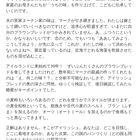
家庭のお母さんたちが「うちの味」を作り上げて、こどもに伝承して
いくのです。
夫の実家ヌーナン家の味は、マークが引き継ぎました。わたしは嫁と
して継いでいくべきなのですけど、追求心が旺盛すぎて、いまだに自
分のブラウンブレッドがつかみきれていません。あ、ふつうにという
か、かなりおいしいです、念のため。でもいつも「ああしてみよう、
こうしてみよう」が先に立って「これが、わたしの味」って決められ
ないのよね〜。最近凝っているのは、近海でとれる海藻を乾燥させた
ものを混ぜ込むこと。
アイルランドに来始めて30年！ ずいぶんたくさんのブラウンブレッ
ドを食してきましたけれど、数年前にマークの親戚の作ってくれたも
のは「え、何この味？？」と分析不可能なおいしさで、アイリッシュ
ブレッドの奥の深さに愕然。ゆっくり検証して、後日確認してみたら
糖蜜がキーポイントでした。
小麦粉もいろいろあるので、どれを使うかでスタイルが決まります。
小麦全粒粉といっても、粗挽きや古代小麦のスペルト、ブラン（ふす
ま）を加えるのか、オーツ（オートミール）を加えるのかで食感もぐ
っと異なってきますし。
正解はありません。そこがアイリッシュ。あなたは、どこを目指し、
どこに着地するのか。あなた次第。この国のパンづくり（どの国も同
じかもしれないけど）は哲学です。