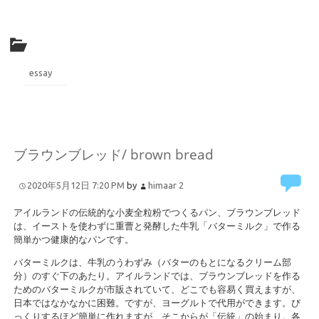
essay
ブラウンブレッド/ brown bread
2020年5月12日 7:20 PM
by
himaar
2
アイルランドの伝統的な小麦全粒粉でつくるパン、ブラウンブレッド
は、イーストを使わずに重曹と発酵した牛乳「バターミルク」で作る
簡単かつ健康的なパンです。
バターミルクは、牛乳のうわずみ（バターのもとになるクリーム部
分）のすぐ下のあたり。アイルランドでは、ブラウンブレッドを作る
ためのバターミルクが市販されていて、どこでも容易く買えますが、
日本ではなかなかに困難。ですが、ヨーグルトで代用ができます。び
っくりするほど簡単に作れますが、そこからが「伝統」の始まり。各