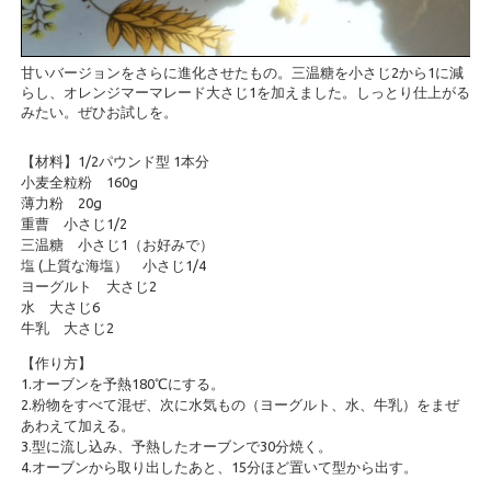
甘いバージョンをさらに進化させたもの。三温糖を小さじ2から1に減
らし、オレンジマーマレード大さじ1を加えました。しっとり仕上がる
みたい。ぜひお試しを。
【材料】1/2パウンド型 1本分
小麦全粒粉 160g
薄力粉 20g
重曹 小さじ1/2
三温糖 小さじ1（お好みで）
塩 (上質な海塩） 小さじ1/4
ヨーグルト 大さじ2
水 大さじ6
牛乳 大さじ2
【作り方】
1.オーブンを予熱180℃にする。
2.粉物をすべて混ぜ、次に水気もの（ヨーグルト、水、牛乳）をまぜ
あわえて加える。
3.型に流し込み、予熱したオーブンで30分焼く。
4.オーブンから取り出したあと、15分ほど置いて型から出す。