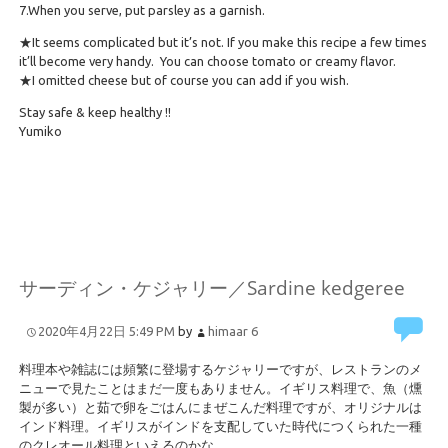
7.When you serve, put parsley as a garnish.
★It seems complicated but it’s not. If you make this recipe a few times
it’ll become very handy. You can choose tomato or creamy flavor.
★I omitted cheese but of course you can add if you wish.
Stay safe & keep healthy !!
Yumiko
サーディン・ケジャリー／Sardine kedgeree
2020年4月22日 5:49 PM
by
himaar
6
料理本や雑誌には頻繁に登場するケジャリーですが、レストランのメ
ニューで見たことはまだ一度もありません。イギリス料理で、魚（燻
製が多い）と茹で卵をごはんにまぜこんだ料理ですが、オリジナルは
インド料理。イギリスがインドを支配していた時代につくられた一種
のクレオール料理といえるのかな。