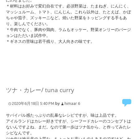
＊材料はお好みで変幻自在です。必須野菜は、たまねぎ、にんにく、
マッシュルーム、トマト、にんじん。これら以外は、たとえば、かぼ
ちゃや茄子、ズッキーニなど。焼いた野菜をトッピングする手もあ
り。楽しんでください。
＊牛肉でなく、豚肉や鶏肉、ラムもオッケー。野菜オンリーのバージ
ョンはただいま試作中。
＊ギネスの苦味は若干残り、大人向きの味です。
ツナ・カレー/ tuna curry
2020年6月18日 5:40 PM
by
himaar
6
サバイバル感たっぷりの乱暴なレシピですが、味は上品です。
アイルランドはカレー好きですが、シーフードカレーのコンセプトは
ないんですよね、まだ。なので第一歩はツナ缶から、と作ってみたレ
シピなんです。
ツナ缶は地元産の上質な、ちょっとお高いものもあるのですけど、わ