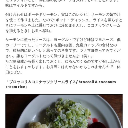
味はマイルドですから。
付け合わせはポーチドサーモン。実はこのレシピ、サーモンの茹で汁
を使って作りました。なので1ポット・ディッシュ。ライスを蒸らすと
きにサーモンを上に乗せておけば冷めませんし。ココナッツクリーム
を加えるときにお皿へ移動。
サーモンに使ったソースは、ヨーグルトですけど味はマヨネーズ。低
カロリーですし、ヨーグルトも腸内改善、免疫力アップの食材なの
で、積極的に使いたいと思っての考案です。ツナマヨ作ってみてくだ
さい。誰もヨーグルトだって気づきませんよ（笑）。
ただ冷蔵庫から長く出しておくと、ゆるんでくるのですぐ召し上がる
ことをおすすめします。お弁当には向かないかもしれませんので、休
日にぜひ。
「ブロッコリ＆ココナッツクリームライス/ broccoli & coconuts
cream rice」