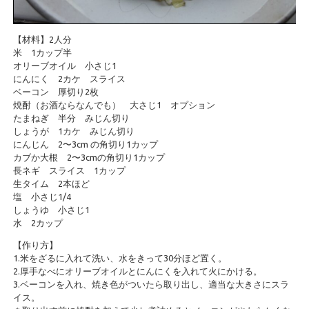
【材料】2人分
米 1カップ半
オリーブオイル 小さじ1
にんにく 2カケ スライス
ベーコン 厚切り2枚
焼酎（お酒ならなんでも） 大さじ1 オプション
たまねぎ 半分 みじん切り
しょうが 1カケ みじん切り
にんじん 2〜3cm の角切り1カップ
カブか大根 2〜3cmの角切り1カップ
長ネギ スライス 1カップ
生タイム 2本ほど
塩 小さじ1/4
しょうゆ 小さじ1
水 2カップ
【作り方】
1.米をざるに入れて洗い、水をきって30分ほど置く。
2.厚手なべにオリーブオイルとにんにくを入れて火にかける。
3.ベーコンを入れ、焼き色がついたら取り出し、適当な大きさにスラ
イス。