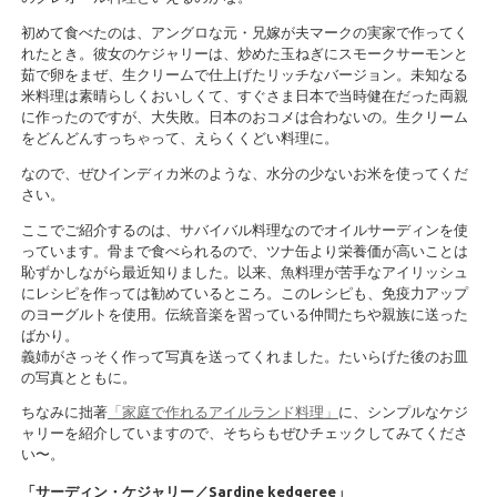
初めて食べたのは、アングロな元・兄嫁が夫マークの実家で作ってく
れたとき。彼女のケジャリーは、炒めた玉ねぎにスモークサーモンと
茹で卵をまぜ、生クリームで仕上げたリッチなバージョン。未知なる
米料理は素晴らしくおいしくて、すぐさま日本で当時健在だった両親
に作ったのですが、大失敗。日本のおコメは合わないの。生クリーム
をどんどんすっちゃって、えらくくどい料理に。
なので、ぜひインディカ米のような、水分の少ないお米を使ってくだ
さい。
ここでご紹介するのは、サバイバル料理なのでオイルサーディンを使
っています。骨まで食べられるので、ツナ缶より栄養価が高いことは
恥ずかしながら最近知りました。以来、魚料理が苦手なアイリッシュ
にレシピを作っては勧めているところ。このレシピも、免疫力アップ
のヨーグルトを使用。伝統音楽を習っている仲間たちや親族に送った
ばかり。
義姉がさっそく作って写真を送ってくれました。たいらげた後のお皿
の写真とともに。
ちなみに拙著
「家庭で作れるアイルランド料理」
に、シンプルなケジ
ャリーを紹介していますので、そちらもぜひチェックしてみてくださ
い〜。
「サーディン・ケジャリー／Sardine kedgeree」