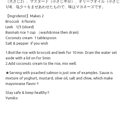
（大さじ2）、マスタード（小さじ半分）、オリーブオイル（小さじ
1/4)、塩少々をまぜあわせたもので、味はマヨネーズです。
【Ingridenst】Makes 2
Broccoli 6 florets
Leek 1/3 (sliced)
Basmati rice 1 cup （wash&rinse then drain)
Coconuts cream 1 tablespoon
Salt & pepper if you wish
1.Boil the rice with broccoli and leek for 10 min. Drain the water set
aside with a lid on for 5min.
2.Add coconuts cream to the rice, mix well.
★Serving with poached salmon is just one of examples. Sauce is
mixture of yoghurt, mustard, olive oil, salt and chive, which make
mayonnaise flavor !!
Stay safe & keep healthy !!
Yumiko