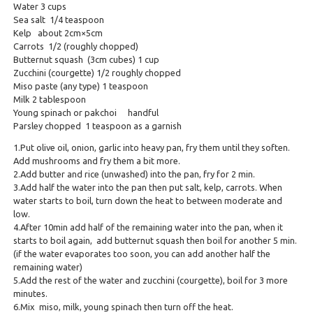
Water 3 cups
Sea salt 1/4 teaspoon
Kelp about 2cm×5cm
Carrots 1/2 (roughly chopped)
Butternut squash (3cm cubes) 1 cup
Zucchini (courgette) 1/2 roughly chopped
Miso paste (any type) 1 teaspoon
Milk 2 tablespoon
Young spinach or pakchoi handful
Parsley chopped 1 teaspoon as a garnish
1.Put olive oil, onion, garlic into heavy pan, fry them until they soften.
Add mushrooms and fry them a bit more.
2.Add butter and rice (unwashed) into the pan, fry for 2 min.
3.Add half the water into the pan then put salt, kelp, carrots. When
water starts to boil, turn down the heat to between moderate and
low.
4.After 10min add half of the remaining water into the pan, when it
starts to boil again, add butternut squash then boil for another 5 min.
(if the water evaporates too soon, you can add another half the
remaining water)
5.Add the rest of the water and zucchini (courgette), boil for 3 more
minutes.
6.Mix miso, milk, young spinach then turn off the heat.