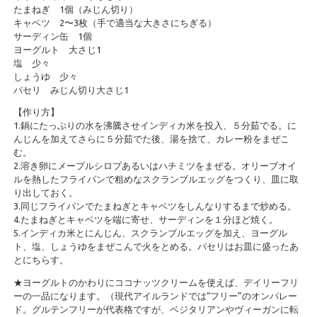
たまねぎ 1個（みじん切り）
キャベツ 2〜3枚（手で適当な大きさにちぎる）
サーディン缶 1個
ヨーグルト 大さじ1
塩 少々
しょうゆ 少々
パセリ みじん切り大さじ1
【作り方】
1.鍋にたっぷりの水を沸騰させインディカ米を投入、５分茹でる。に
んじんを加えてさらに５分茹でた後、湯を捨て、カレー粉をまぜこ
む。
2.溶き卵にメープルシロプあるいはハチミツをまぜる。オリーブオイ
ルを熱したフライパンで粗めなスクランブルエッグをつくり、皿に取
り出しておく。
3.同じフライパンでたまねぎとキャベツをしんなりするまで炒める。
4.たまねぎとキャベツを端に寄せ、サーディンを１分ほど焼く。
5.インディカ米とにんじん、スクランブルエッグを加え、ヨーグル
ト、塩、しょうゆをまぜこんで火をとめる。パセリはお皿に盛ったあ
とにちらす。
★ヨーグルトのかわりにココナッツクリームを使えば、デイリーフリ
ーの一品になります。（現代アイルランドでは“フリー”のオンパレー
ド。グルテンフリーが代表格ですが、ベジタリアンやヴィーガンに転