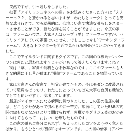
突然ですが、引っ越しをしました。
拙著『
アイリッシュネスへの扉
』をお読みくださった方々は「ええ
ーーっ？？」と驚かれると思いますが、わたしとマークにとっても突
然な成り行きで。でも結果的に、心地よい家で快適な暮らしをスター
トさせることができ、新たな扉を開くことができました。今度の家
は、ファームハウス。大家さんはシープ（羊）ファーマーですが、セ
ミリタイアしていて家畜はいません。でもここは今も“ワーキング・フ
ァーム”。大きなトラクターを間近で見られる機会がついにやってきま
した。
ここでアイルランドに関するクイズです。この国の収穫高ナンバー
ワンは何だと思われます？じゃがいもって答えたくなりますよね？
実は「草」。家畜の飼料となる牧草なのです。ここのファームも大
きな納屋に干し草が積まれ“現役”ファームであることを物語っていま
す。
家は大家さんの実家で、祖父が建てたもの。今はモダンに改装され
ていて暖房もばっちり。わたしにとっていちばん大事な台所も機能的
でとても使いやすく、安堵しています。
新居がマイホームになる瞬間に気づきました。この国の住居の鍵
は、どこもクセがあって慣れるのに一苦労。常宿にしていたB&Bの玄
関の鍵もなかなかひとりで開けられず、何度かネグリジェ姿のおかみ
に助けてもらって、おおいに恐縮したものです。
この家の鍵もご多分にもれず。ちょっとしたコツをようやく覚えた
ばかり。もうひとつの“難関”はオーブンです。この国の借家（アパー