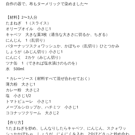
自作の器で。布もターメリックで染めました〜
【材料】2〜3人分
たまねぎ 1（スライス）
オリーブオイル 小さじ1
キャベツ 大きな葉3枚（適当な大きさに切るか、ちぎる）
にんじん 1（乱切り）
バターナッツスクォワッシュか、かぼちゃ（乱切り）ひとつかみ
しょうが（みじん切り）小さじ1
にんにく 2カケ（みじん切り）
ツナ缶 1 （できれば塩水漬けのものを）
水 500ml
＊カレーソース ( 材料すべて混ぜ合わせておく）
薄力粉 大さじ1
カレー粉 大さじ2
塩 小さじ1/2
トマトピューレ 小さじ1
メープルシロップか、ハチミツ 小さじ1
ココナッツクリーム 大さじ2
【作り方】
1.たまねぎを炒め、しんなりしたらキャベツ、にんじん、スクォワッ
シュかかぼちゃ、しょうが、にんにくを入れ、2分ほどさっと炒め合わ