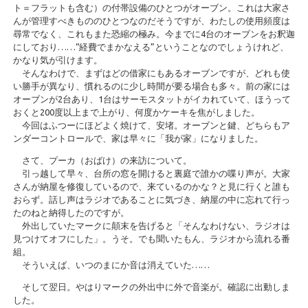
ト＝フラットも含む）の付帯設備のひとつがオーブン。これは大家さ
んが管理すべきもののひとつなのだそうですが、わたしの使用頻度は
尋常でなく、これもまた恐縮の極み。今までに4台のオーブンをお釈迦
にしており……“経費でまかなえる”ということなのでしょうけれど、
かなり気が引けます。
そんなわけで、まずはどの借家にもあるオーブンですが、どれも使
い勝手が異なり、慣れるのに少し時間が要る場合も多々。前の家には
オーブンが2台あり、1台はサーモスタットがイカれていて、ほうって
おくと200度以上まで上がり、何度かケーキを焦がしました。
今回はふつーにほどよく焼けて、安堵。オーブンと鍵、どちらもア
ンダーコントロールで、家は早々に「我が家」になりました。
さて、プーカ（おばけ）の来訪について。
引っ越して早々、台所の窓を開けると裏庭で誰かの喋り声が。大家
さんが納屋を修復しているので、来ているのかな？と見に行くと誰も
おらず。話し声はラジオであることに気づき、納屋の中に忘れて行っ
たのねと納得したのですが。
外出していたマークに顛末を告げると「そんなわけない、ラジオは
見つけてオフにした」。うそ。でも聞いたもん、ラジオから流れる番
組。
そういえば、いつのまにか音は消えていた……
そして翌日。やはりマークの外出中に外で音楽が。確認に出動しま
した。