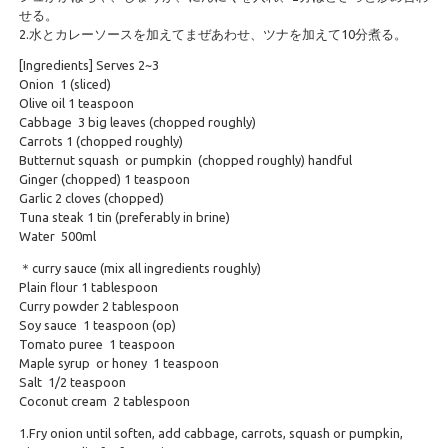
せる。
2.水とカレーソースを加えてまぜあわせ、ツナを加えて10分煮る。
[Ingredients] Serves 2~3
Onion 1 (sliced)
Olive oil 1 teaspoon
Cabbage 3 big leaves (chopped roughly)
Carrots 1 (chopped roughly)
Butternut squash or pumpkin (chopped roughly) handful
Ginger (chopped) 1 teaspoon
Garlic 2 cloves (chopped)
Tuna steak 1 tin (preferably in brine)
Water 500ml
＊curry sauce (mix all ingredients roughly)
Plain flour 1 tablespoon
Curry powder 2 tablespoon
Soy sauce 1 teaspoon (op)
Tomato puree 1 teaspoon
Maple syrup or honey 1 teaspoon
Salt 1/2 teaspoon
Coconut cream 2 tablespoon
1.Fry onion until soften, add cabbage, carrots, squash or pumpkin,