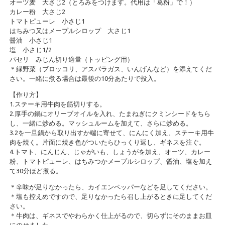
オーツ麦 大さじ2（とろみをつけます。代用は「葛粉」で！）
カレー粉 大さじ2
トマトピューレ 小さじ1
はちみつ又はメープルシロップ 大さじ1
醤油 小さじ1
塩 小さじ1/2
パセリ みじん切り適量（トッピング用）
＊緑野菜（ブロッコリ、アスパラガス、いんげんなど）を添えてくだ
さい。一緒に煮る場合は最後の10分あたりで投入。
【作り方】
1.ステーキ用牛肉を筋切りする。
2.厚手の鍋にオリーブオイルを入れ、たまねぎにクミンシードをちら
し、一緒に炒める。マッシュルームを加えて、さらに炒める。
3.2を一旦鍋から取り出すか端に寄せて、にんにく加え、ステーキ用牛
肉を焼く。片面に焼き色がついたらひっくり返し、ギネスを注ぐ。
4.トマト、にんじん、じゃがいも、しょうがを加え、オーツ、カレー
粉、トマトピューレ、はちみつかメープルシロップ、醤油、塩を加え
て30分ほど煮る。
＊辛味が足りなかったら、カイエンペッパーなどを足してください。
＊塩も控えめですので、足りなかったら召し上がるときに足してくだ
さい。
＊牛肉は、ギネスでやわらかく仕上がるので、切らずにそのままお皿
にのせました。