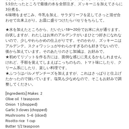
5.5分たったところで最後の水を全部注ぎ、ズッキーニを加えてさらに
3分煮る。
6.味噌をまぜこみ、牛乳を加え、サラダリーフを足してさっと混ぜ合
わせて出来上がり。お皿に盛りつけたらパセリをちらして。
★水を加えたところから、だいたい18〜20分でお米に火が通ります。
白状しますが、わたしはお米のアルデンテがいまひとつ好きになれな
いので、少しやわらかめの仕上がりです。そのかわり、ズッキーニは
アルデンテ。スクォワッシュがやわらかすぎるのも好きでないので、
後から加えています。そのあたりのさじ加減は、お好みで。
★初めてリゾットを作る方には、面倒な感じに見えるかもしれません
けれど、手順を覚えてしまえばこっちのもの。トマト味にしたり、ク
リーム系にしたり、楽しい料理です。
★ふつうはパルメザンチーズを加えますが、これはさっぱりと仕上げ
たかったので抜いています。塩気も少なめなので、そこもお好みで調
整してください。
[Ingredients] Makes 2
Olive oil 1 teaspoon
Onion 1 (chopped)
Garlic 3 cloves (chopped)
Mushrooms 5~6 (sliced)
Risotto rice 1 cup
Butter 1/2 teaspoon