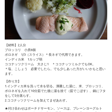
【材料】2人分
ブロッコリ 小房6個
ポロネギ 1/3（スライス）＊長ネギで代用できます。
インディカ米 1カップ弱
ココナッツクリーム 大さじ1 ＊ココナッツミルクでもOK。
＊塩、こしょう 必要でしたら。でも少しあった方がいいかもと思い
ます。
【作り方】
1.インディカ米を洗って水を切る。沸騰した湯に、米、ブロッコリ、
ポロネギを入れて10分茹でた後に湯を捨て（茹でこぼす）、鍋にフタ
をして5分蒸らす。
2.ココナッツクリームを加えてまぜあわす。
★付け合わせはポーチドサーモン。ソースは、プレーンヨーグルト