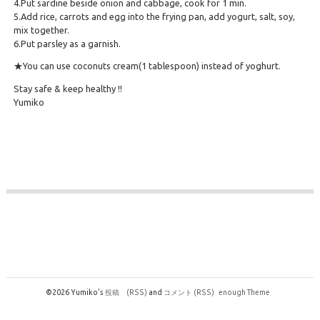
4.Put sardine beside onion and cabbage, cook for 1 min.
5.Add rice, carrots and egg into the frying pan, add yogurt, salt, soy,
mix together.
6.Put parsley as a garnish.
★You can use coconuts cream(1 tablespoon) instead of yoghurt.
Stay safe & keep healthy !!
Yumiko
©2026 Yumiko's
投稿
(RSS)
and
コメント
(RSS)
enough Theme