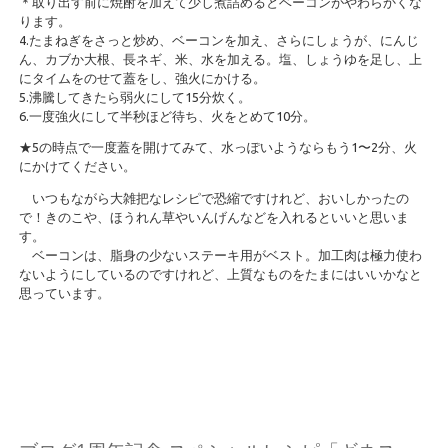
＊取り出す前に焼酎を加えて少し煮詰めるとベーコンがやわらかくな
ります。
4.たまねぎをさっと炒め、ベーコンを加え、さらにしょうが、にんじ
ん、カブか大根、長ネギ、米、水を加える。塩、しょうゆを足し、上
にタイムをのせて蓋をし、強火にかける。
5.沸騰してきたら弱火にして15分炊く。
6.一度強火にして半秒ほど待ち、火をとめて10分。
★5の時点で一度蓋を開けてみて、水っぽいようならもう1〜2分、火
にかけてください。
いつもながら大雑把なレシピで恐縮ですけれど、おいしかったの
で！きのこや、ほうれん草やいんげんなどを入れるといいと思いま
す。
ベーコンは、脂身の少ないステーキ用がベスト。加工肉は極力使わ
ないようにしているのですけれど、上質なものをたまにはいいかなと
思っています。