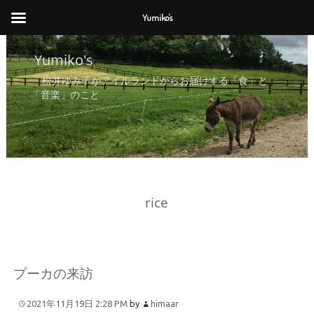
Yumiko's
Yumiko's
Yumiko's
松井ゆみ子がアイルランドからお届けする「食」と
「音楽」のこと
rice
プーカの来訪
2021年11月19日 2:28 PM
by
himaar