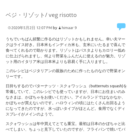
ベジ・リゾット/ veg risotto
2020年5月2日 12:07 PM
by
himaar
9
うちでいちばん頻繁に作るのはリゾットかもしれません。幸い夫マー
クはライス好き。日本米もインディカ米も、玄米にいたるまで喜んで
食べてくれるので助かります。リゾットはパスタよりもカロリー低め
に仕上げられますし、何より野菜をふんだんに使えるのが魅力。リゾ
ット用のイタリア米は日本米よりも容易く手に入りますし。
このレシピはベジタリアンの親族のために作ったものなので野菜オン
リーです。
日持ちするのでバターナッツ・スクォワッシュ（butternuts squash)を
常備していて、このレシピでも使っていますが、日本にお住まいのみ
なさまは、かぼちゃをお使いください。アイルランドではなかなか、
かぼちゃが買えないのです。ハロウィンの頃にはたくさん出回るよう
になってきたのですが、水っぽいタイプがほとんど。食用でなくディ
スプレイがメインのようで。
スクォワッシュは年中買えてとても重宝。最初は日本のかぼちゃと比
べてしまい、ちょっと見下していたのですが、フライパンで焼いてバ