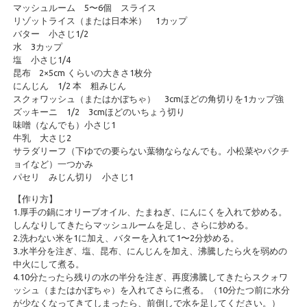
マッシュルーム 5〜6個 スライス
リゾットライス（または日本米） 1カップ
バター 小さじ1/2
水 3カップ
塩 小さじ1/4
昆布 2×5cm くらいの大きさ1枚分
にんじん 1/2 本 粗みじん
スクォワッシュ（またはかぼちゃ） 3cmほどの角切りを1カップ強
ズッキーニ 1/2 3cmほどのいちょう切り
味噌（なんでも）小さじ1
牛乳 大さじ2
サラダリーフ（下ゆでの要らない葉物ならなんでも。小松菜やパクチ
ョイなど）一つかみ
パセリ みじん切り 小さじ1
【作り方】
1.厚手の鍋にオリーブオイル、たまねぎ、にんにくを入れて炒める。
しんなりしてきたらマッシュルームを足し、さらに炒める。
2.洗わない米を1に加え、バターを入れて1〜2分炒める。
3.水半分を注ぎ、塩、昆布、にんじんを加え、沸騰したら火を弱めの
中火にして煮る。
4.10分たったら残りの水の半分を注ぎ、再度沸騰してきたらスクォワ
ッシュ（またはかぼちゃ）を入れてさらに煮る。（10分たつ前に水分
が少なくなってきてしまったら、前倒しで水を足してください。）