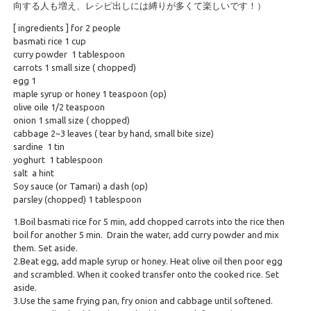
向する人も増え、レシピ出しには縛りが多くて楽しいです！）
[ ingredients ] for 2 people
basmati rice 1 cup
curry powder 1 tablespoon
carrots 1 small size ( chopped)
egg 1
maple syrup or honey 1 teaspoon (op)
olive oile 1/2 teaspoon
onion 1 small size ( chopped)
cabbage 2~3 leaves ( tear by hand, small bite size)
sardine 1 tin
yoghurt 1 tablespoon
salt a hint
Soy sauce (or Tamari) a dash (op)
parsley (chopped) 1 tablespoon
1.Boil basmati rice for 5 min, add chopped carrots into the rice then
boil for another 5 min. Drain the water, add curry powder and mix
them. Set aside.
2.Beat egg, add maple syrup or honey. Heat olive oil then poor egg
and scrambled. When it cooked transfer onto the cooked rice. Set
aside.
3.Use the same frying pan, fry onion and cabbage until softened.