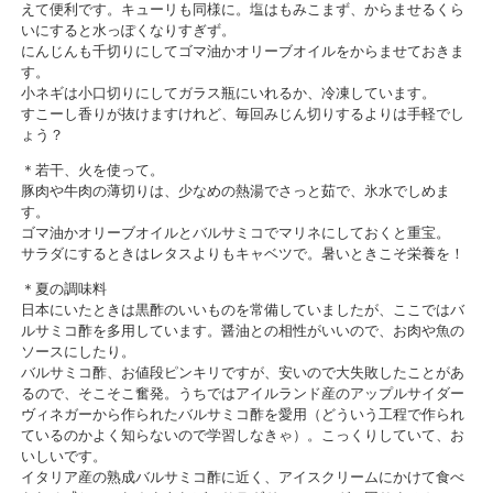
えて便利です。キューリも同様に。塩はもみこまず、からませるくら
いにすると水っぽくなりすぎず。
にんじんも千切りにしてゴマ油かオリーブオイルをからませておきま
す。
小ネギは小口切りにしてガラス瓶にいれるか、冷凍しています。
すこーし香りが抜けますけれど、毎回みじん切りするよりは手軽でし
ょう？
＊若干、火を使って。
豚肉や牛肉の薄切りは、少なめの熱湯でさっと茹で、氷水でしめま
す。
ゴマ油かオリーブオイルとバルサミコでマリネにしておくと重宝。
サラダにするときはレタスよりもキャベツで。暑いときこそ栄養を！
＊夏の調味料
日本にいたときは黒酢のいいものを常備していましたが、ここではバ
ルサミコ酢を多用しています。醤油との相性がいいので、お肉や魚の
ソースにしたり。
バルサミコ酢、お値段ピンキリですが、安いので大失敗したことがあ
るので、そこそこ奮発。うちではアイルランド産のアップルサイダー
ヴィネガーから作られたバルサミコ酢を愛用（どういう工程で作られ
ているのかよく知らないので学習しなきゃ）。こっくりしていて、お
いしいです。
イタリア産の熟成バルサミコ酢に近く、アイスクリームにかけて食べ