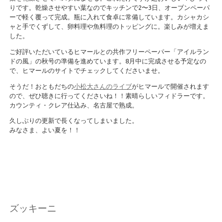
りです。乾燥させやすい葉なのでキッチンで2〜3日、オーブンペーパ
ーで軽く覆って完成。瓶に入れて食卓に常備しています。カシャカシ
ャと手でくずして、卵料理や魚料理のトッピングに。楽しみが増えま
した。
ご好評いただいているヒマールとの共作フリーペーパー「アイルラン
ドの風」の秋号の準備を進めています。8月中に完成させる予定なの
で、ヒマールのサイトでチェックしてくださいませ。
そうだ！おともだちの
小松大さんのライブ
がヒマールで開催されます
ので、ぜひ聴きに行ってくださいね！！素晴らしいフィドラーです。
カウンティ・クレア仕込み、名古屋で熟成。
久しぶりの更新で長くなってしまいました。
みなさま、よい夏を！！
ズッキーニ