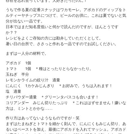
存在を忘れ去っています。大好きだったのに！
うちで作る夏の定番スナックはワカモーレ。アボカドのディップをト
ルティーヤチップスにつけて、ビールのお供に。これは夏でないと気
分が出ない一品です。
日本ではまだ知名度低いと何かで読んだのですが、ほんとうです
か？？
レシピをよくご存知の方には勘弁していただくとして。
暑い日の台所で、ささっと作れる一品ですのでお試しください。
まずは一人分の材料で。
アボカド 1個
トマト 1個 ＊種はとったりとらなかったり。
玉ねぎ 半分
レモンかライムの絞り汁 適量
にんにく 1カケみじんぎり ＊お好みで。うちは入れます！
塩 適量
チリパウダー適量 ＊グリーンタバスコも合います！
コリアンダー みじん切りたっぷり ＊これははずせません！嫌いな
方は、ミントとかかな……
作り方はあってないようなものですが・笑
まずはたまねぎとトマトを細かく刻んで、にんにくもみじん切り、あ
るいはペーストを加え、最後にアボカドを入れてマッシュ。アボカド