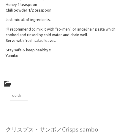
Honey 1 teaspoon
Chili powder 1/2 teaspoon
Just mix all of ingredients.
I’ll recommend to mix it with “so-men” or angel hair pasta which
cooked and rinsed by cold water and drain well.
Serve with fresh salad leaves.
Stay safe & keep healthy !!
Yumiko
quick
クリスプス・サンボ／Crisps sambo