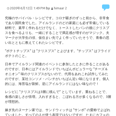
2020年6月12日 1:49 PM
by
himaar
2
究極のサバイバル・レシピです。コロナ騒ぎのずっと前から、非常食
であり国民食でした。アイルランドのどの家庭にも必ず常備している
材料で、素早く作れるだけでなく、トーストしたパンの後にクリスプ
スを食べるよりも、一緒にすることで満足感が増すのがマジック。夫
マークが大学生の頃、仮住まい先でよく作っていたそうで、青春の思
い出とともに教えてくれたレシピです。
“ポテトチップス” は “クリスプス” とよびます。“チップス” はフライド
ポテトのこと。
日本でアイルランド関連のイベントに参加したときに作ることがある
のですが、日本にはアイルランドでいちばんポピュラーな “チーズ＆
オニオン” 味のクリスプスがないので、代用をあれこれ試作してみた
のですが、某社コンソメ・パンチがいちばん近い味になります。個人
的には、海苔塩が新鮮。逆にアイルランドにはない味なので！
レシピに “クリスプスは3層に積んで” としています。重ねることで、
食感の楽しさが倍増。入れすぎると、こぼれる方が多くなるので、3層
が理想的。
嫁ぎ先のヌーナン家では、サンドウィッチは “サンボ” の愛称でよばれ
ていました。すべての人が使う表現ではないですが、たまにカフェの