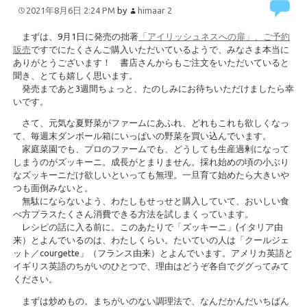
2021年8月6日 2:24 PM
by
himaar
2
まずは、9月1日に発売の拙著
「アイリッシュネスへの扉」、ご予約
販売
ですでにたくさんご購入いただいているようで、みなさま本当に
ありがとうございます！ 書店さんからもご注文をいただいていると
聞き、とても嬉しく思います。
発売まであと3週間ちょっと、たのしみにお待ちいただけましたら幸
いです。
さて、元気な夏野菜がファームにあふれ、どれもこれも欲しくなっ
て、毎週末ダンボール箱にいっぱいの野菜を買い込んでいます。
家庭菜園でも、プロのファームでも、どうしても生産過剰になって
しまうのがズッキーニ。成長がとまりません。採れ始めの頃の小ぶり
なズッキーニだけ欲しいといっても無理。一旦育て始めたら大きいや
つも面倒みないと。
無駄にならないよう、わたしもせっせと購入していて、おいしい食
べ方プラスたくさん消費できる方法を試しまくっています。
レシピの話に入る前に。このあたりで「ズッキーニ」(イタリア由
来）とよんでいるのは、わたしくらい。たいていの人は「クールジェ
ット／courgette」（フランス由来）とよんでいます。アメリカ英語と
イギリス英語のちがいのひとつで、理由はどうぞ各自でググってみて
ください。
まずは炒めもの。まちがいのない調理法で、なんだかんだいちばん