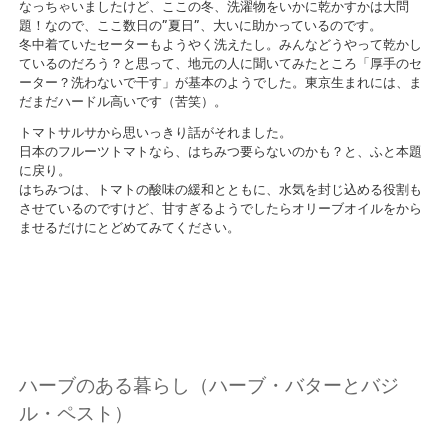
なっちゃいましたけど、ここの冬、洗濯物をいかに乾かすかは大問
題！なので、ここ数日の”夏日”、大いに助かっているのです。
冬中着ていたセーターもようやく洗えたし。みんなどうやって乾かし
ているのだろう？と思って、地元の人に聞いてみたところ「厚手のセ
ーター？洗わないで干す」が基本のようでした。東京生まれには、ま
だまだハードル高いです（苦笑）。
トマトサルサから思いっきり話がそれました。
日本のフルーツトマトなら、はちみつ要らないのかも？と、ふと本題
に戻り。
はちみつは、トマトの酸味の緩和とともに、水気を封じ込める役割も
させているのですけど、甘すぎるようでしたらオリーブオイルをから
ませるだけにとどめてみてください。
ハーブのある暮らし（ハーブ・バターとバジ
ル・ペスト）