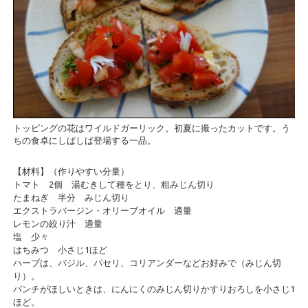
トッピングの花はワイルドガーリック。初夏に撮ったカットです。う
ちの食卓にしばしば登場する一品。
【材料】（作りやすい分量）
トマト 2個 湯むきして種をとり、粗みじん切り
たまねぎ 半分 みじん切り
エクストラバージン・オリーブオイル 適量
レモンの絞り汁 適量
塩 少々
はちみつ 小さじ1ほど
ハーブは、バジル、パセリ、コリアンダーなどお好みで（みじん切
り）。
パンチがほしいときは、にんにくのみじん切りかすりおろしを小さじ1
ほど。