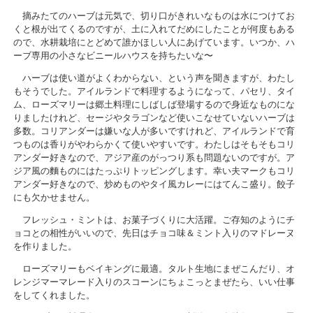
摘みたてのハーブは元気で、切り口がきれいなものは水につけてお
くと根が出てくるのですが、土に入れてだめにしたことが何度もある
ので、水耕栽培にとどめて誰かほしい人にあげています。いつか、ハ
ーブ専用の小さなビニールハウスを持ちたいな〜
ハーブは使い道がよくわからない、という声を聞きますが、わたし
もそうでした。アイルランドで料理するようになって、パセリ、タイ
ム、ローズマリーは郷土料理にしばしば登場するので身近なものにな
りましたけれど、セージやタラゴンなど使いこなせていないハーブは
多数。コリアンダーは嫌いな人が多いですけれど、アイルランドで育
つものは香りがやわらかくて使いやすいです。わたしはそもそもコリ
アンダー好きなので、アジア産のがっつり系も問題ないのですが。ア
ジア風の麵ものにはたっぷりトッピングします。幸い夫マークもコリ
アンダー好きなので、炒めものやタイ風カレーにはてんこ盛り。餃子
にも欠かせません。
フレッシュ・ミントは、お菓子づくりに大活躍。ご存知のようにチ
ョコとの相性がいいので、先日はチョコ味＆ミント入りのマドレーヌ
を作りました。
ローズマリーもベイキングに最適。タルト生地にまぜこんだり、オ
レンジマーマレード入りのスコーンにちょこっとまぜたら、いい仕事
をしてくれました。