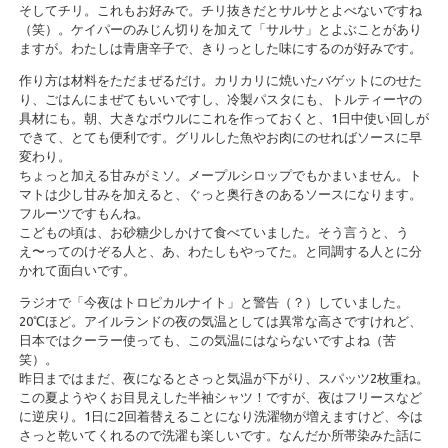
そしてチリ。これもお好みで。チリ抜きだとサルサとよべないですね
（笑）。ケイパーのみじん切りを加えて「サルサ」とよぶことがあり
ますが。わたしは青唐辛子で、きりっとした味にするのが好みです。
作り方は材料をただまぜるだけ。カリカリに焼いたバゲットにのせた
り、ごはんにまぜてもいいですし、冷製パスタにも、トルティーヤの
具材にも。朝、大きなボウルにこれを作っておくと、1日中使い回しが
できて、とても便利です。グリルした魚やお肉にのせればソースに早
変わり。
ちょっと加える甘みがミソ。メープルシロップでもかまいません。ト
マトは少し甘みを加えると、ぐっと奥行きのあるソースになります。
フルーツですもんね。
こどもの頃は、お砂糖少しかけて食べていました。そう言うと、う
え〜ってのけぞる人と、あ、わたしもやってた。と同調する人とに分
かれて面白いです。
ラジオで「今夜はトロピカルナイト」と警告（？）していました。
20℃ほど。アイルランドの夜の気温としては異常な高さですけれど、
日本ではクーラー使っても、この気温にはならないですよね（苦
笑）。
昨日まではまだ、夜になるとさっと気温が下がり、スパッツ2枚重ね。
この夏ようやくお目見えした半袖シャツ！ですが、夜はフリースなど
に逆戻り。1日に2回着替えることになり洗濯物が増えますけど、今は
さっと乾いてくれるので洗濯も楽しいです。なんだか所帯染みた話に