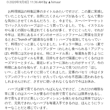
2020年9月8日 11:36 AM
by
himaar
お料理雑誌の特集記事のタイトルみたいですけど、この夏に実感し
ていたことなんです。台所にたくさんハーブがあるって、なんて豊か
な気分にさせてくれるんだろう、と。今までも、スーパーマーケット
でパック入りのハーブはけっこう買っていました。でも、イスラエル
やら遠くの国から運ばれてくるものが多く、すぐにぐったり。それが
今年は、近所にあるエイダンのオーガニックファームに野菜を注文す
るときに“bunch of”(超適当な分量！）ハーブを追加してもらってい
て、料理がぐっと楽しくなりました。レギュラー陣は、バジル（夏で
すから！）、ミント、コリアンダー（わしわし食べられる！アジアっ
ぽい料理には欠かせません、特にヌードル系）。毎週魚を買うように
なってからはディルも常連。日持ちするので隔週にやってくるのはロ
ーズマリーとタイム。最近レギュラーに加わったのがチャイブ。今の
時期にあるのを知らず、たまたまファームで見つけたので「ほし
い〜」と言ったらすぐに切ってくれました。定番のパセリ（今はイタ
リアンのフラットパセリ）が入っていないのを不思議に思われるかも
しれませんけれど、さすがに使いきれなくなるので今はお休み。
ハーブは家で育てるのがいちばんなんですけど、これだけの種類を
常に置くのはスペースが要るので台所で育てるのには限界があるし、
外で育ちますけど美しいコンディションを保たせるのは簡単ではない
ので、元気できれいなハーブを毎週入手できるのは、ほんとうにラッ
キーなことだと感じています。