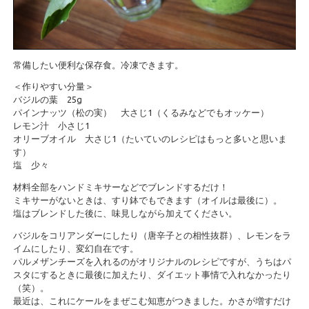
常備したい便利な保存食。冷凍できます。
＜作りやすい分量＞
バジルの葉 25g
パインナッツ（松の実） 大さじ1（くるみなどでもオッケー）
レモン汁 小さじ1
オリーブオイル 大さじ1（たいていのレシピはもっと多いと思いま
す）
塩 少々
材料全部をハンドミキサーなどでブレンドするだけ！
ミキサーがないときは、すり鉢でもできます（オイルは最後に）。
塩はブレンドした後に、味見しながら加えてください。
バジルをコリアンダーにしたり（唐辛子との相性抜群）、レモンをラ
イムにしたり、変幻自在です。
パルメザンチーズを入れるのがオリジナルのレシピですが、うちはパ
スタにするときに最後に加えたり、ダイエット事情で入れなかったり
（笑）。
最近は、これにケールをまぜこむ知恵がつきました。かさが増すだけ