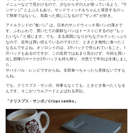
メニューなどで見かけるので、少なからずの人が使っているよう。“サ
ンゲッジ” とよぶ人もあり。サンドウィッチをちゃんと発音するのっ
て簡単ではないし、気取った感じになるので “サンボ” が好き。
アイルランドの “食パン” は、日本のサンドウィッチ用パンの薄さで
す。ふわふわで、買いたての新鮮なパンはトーストにするのが “もっ
たいない”と感じます。でも、太る原因になりがちなグルテンたっぷり
なので、近年は買い控えているのですけど、ときどき無性に食べたく
なるんですよね。オソロシイのは、2斤パックで売られていること。1
斤パックもあるのですが、この近所ではあまり見かけず、今回も買い
出し部隊のマークが2斤パックを持ち帰り、大慌てで半分は冷凍しまし
た。
サバイバル・レシピですからね、全部食べちゃったら意味ないですも
んね。
でも、クリスプス・サンボ。何事もなくても、ときどき食べたくなる
んです。そこがソウルフードとよばれる所以。
「クリスプス・サンボ／Crisps sambo」