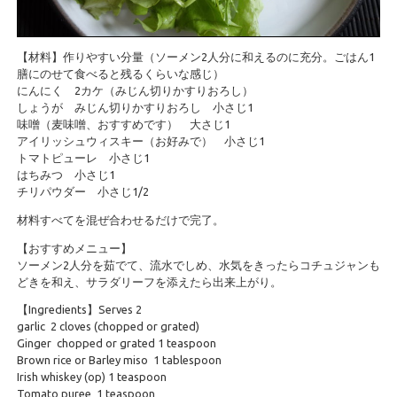
【材料】作りやすい分量（ソーメン2人分に和えるのに充分。ごはん1
膳にのせて食べると残るくらいな感じ）
にんにく 2カケ（みじん切りかすりおろし）
しょうが みじん切りかすりおろし 小さじ1
味噌（麦味噌、おすすめです） 大さじ1
アイリッシュウィスキー（お好みで） 小さじ1
トマトピューレ 小さじ1
はちみつ 小さじ1
チリパウダー 小さじ1/2
材料すべてを混ぜ合わせるだけで完了。
【おすすめメニュー】
ソーメン2人分を茹でて、流水でしめ、水気をきったらコチュジャンも
どきを和え、サラダリーフを添えたら出来上がり。
【Ingredients】Serves 2
garlic 2 cloves (chopped or grated)
Ginger chopped or grated 1 teaspoon
Brown rice or Barley miso 1 tablespoon
Irish whiskey (op) 1 teaspoon
Tomato puree 1 teaspoon