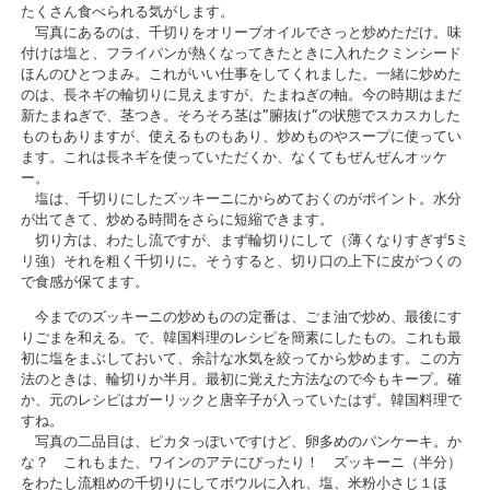
たくさん食べられる気がします。
写真にあるのは、千切りをオリーブオイルでさっと炒めただけ。味
付けは塩と、フライパンが熱くなってきたときに入れたクミンシード
ほんのひとつまみ。これがいい仕事をしてくれました。一緒に炒めた
のは、長ネギの輪切りに見えますが、たまねぎの軸。今の時期はまだ
新たまねぎで、茎つき。そろそろ茎は”腑抜け”の状態でスカスカした
ものもありますが、使えるものもあり、炒めものやスープに使ってい
ます。これは長ネギを使っていただくか、なくてもぜんぜんオッケ
ー。
塩は、千切りにしたズッキーニにからめておくのがポイント。水分
が出てきて、炒める時間をさらに短縮できます。
切り方は、わたし流ですが、まず輪切りにして（薄くなりすぎず5ミ
リ強）それを粗く千切りに。そうすると、切り口の上下に皮がつくの
で食感が保てます。
今までのズッキーニの炒めものの定番は、ごま油で炒め、最後にす
りごまを和える。で、韓国料理のレシピを簡素にしたもの。これも最
初に塩をまぶしておいて、余計な水気を絞ってから炒めます。この方
法のときは、輪切りか半月。最初に覚えた方法なので今もキープ。確
か、元のレシピはガーリックと唐辛子が入っていたはず。韓国料理で
すね。
写真の二品目は、ピカタっぽいですけど、卵多めのパンケーキ。か
な？ これもまた、ワインのアテにぴったり！ ズッキーニ（半分）
をわたし流粗めの千切りにしてボウルに入れ、塩、米粉小さじ１ほ