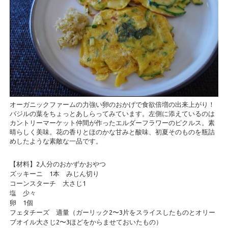
オーガニックファームの力強い卵のおかげで食欲倍増の出来上がり！
バジルの葉をちょっとあしらってみています。左側に添えているのは
カントリーマーケット仲間が作ったエルダーフラワーのピクルス。素
晴らしく美味。花の香りとほのかな甘みと酸味、初夏そのものを瓶詰
めしたような素敵な一品です。
【材料】2人分のおかずかおやつ
ズッキーニ 1本 みじん切り
コーンスターチ 大さじ1
塩 少々
卵 1個
フェタチーズ 適量（ガーリック2〜3片をスライスしたものとオリー
ブオイル大さじ2〜3ほどをからませておいたもの）