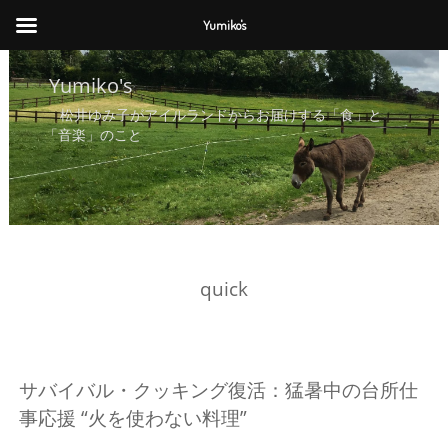
Yumiko's
Yumiko's
Yumiko's
松井ゆみ子がアイルランドからお届けする「食」と
「音楽」のこと
quick
サバイバル・クッキング復活：猛暑中の台所仕
事応援 “火を使わない料理”