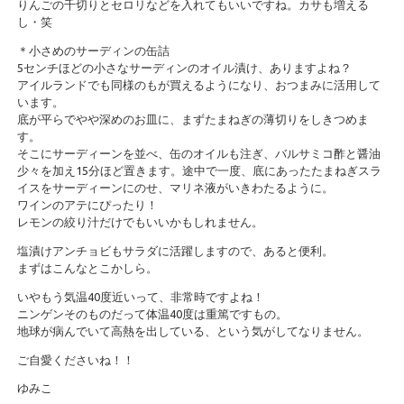
りんごの千切りとセロリなどを入れてもいいですね。カサも増える
し・笑
＊小さめのサーディンの缶詰
5センチほどの小さなサーディンのオイル漬け、ありますよね？
アイルランドでも同様のもが買えるようになり、おつまみに活用して
います。
底が平らでやや深めのお皿に、まずたまねぎの薄切りをしきつめま
す。
そこにサーディーンを並べ、缶のオイルも注ぎ、バルサミコ酢と醤油
少々を加え15分ほど置きます。途中で一度、底にあったたまねぎスラ
イスをサーディーンにのせ、マリネ液がいきわたるように。
ワインのアテにぴったり！
レモンの絞り汁だけでもいいかもしれません。
塩漬けアンチョビもサラダに活躍しますので、あると便利。
まずはこんなとこかしら。
いやもう気温40度近いって、非常時ですよね！
ニンゲンそのものだって体温40度は重篤ですもの。
地球が病んでいて高熱を出している、という気がしてなりません。
ご自愛くださいね！！
ゆみこ