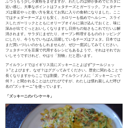
ふつうもう少し小麦粉をまぜますが、わたしのは卵が多めでピカタに
近い感じ。大事なポイントはフェタチーズとガーリック。フェタチー
ズは最近やっと使い方を覚えてお気に入りの食材になりました。ここ
ではチェダーチーズよりも安く、カロリーも低めでヘルシー。スライ
スしたガーリックとともにオリーブオイルに漬け込んでおくと、味に
深みが出てぐっとおいしくなりますし日持ちの短さもこれでだいぶ解
消されます。サラダにまぜたり、オーブン料理するもののトッピング
にしたり、今うちでいちばん活躍しているチーズはフェタ。日本では
まだ買いづらいのかもしれませんが、ぜひ一度試してみてください。
フェタチーズを豆腐で代用するレシピもあるようで、それはそれでお
いしそうですけれど、やはり「別物」だと思います。
アイルランドではイギリス流にズッキーニとよばず“クールジェッ
ト”とよびます。なぜ？はググってみてください。歴史に関わることで
長くなりますからここでは割愛。アイルランド人に「ズッキーニって
何？」と聞かれることはたびたびですが、わたしは慣れ親しんだ呼び
名の“ズッキーニ”を使っています。
「ズッキーニのパンケーキ」