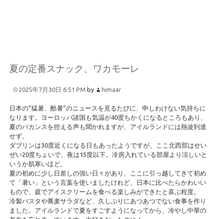
夏の定番スナック、ワカモーレ
2025年7月30日 6:51 PM
by
himaar
日本の”猛暑、酷暑”のニュースを見るたびに、申しわけない気持ちに
なります。ヨーロッパ諸国も気温が40度ちかくになるところもあり、
夏のバカンスを控える声も聞かれますが、アイルランドには熱波到達
せず。
ダブリンは30度近くになる日もあったようですが、ここ北西部はせい
ぜい20度ちょいで、夜は15度以下。冷房入れている部屋より涼しいと
いうか肌寒いほど。
夏の初めに少し日差しの強い日々があり、ここに引っ越してきて初め
て「暑い」という言葉を使いましたけれど、日本に比べたらかわいい
もので、庭でアイスクリームを食べる楽しみができたと喜ぶ程度。
冷製パスタや蕎麦サラダなど、久しぶりにあつあつでない食事を作り
ました。アイルランドで夏をすごすようになってから、冷やし中華の