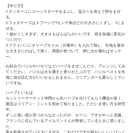
【作り方】
1.ズッキーニにコーンスターチをまぶし、塩少々を加えて卵をまぜ
る。
2.フェタチーズはスプーンで1センチ角ほどの大きさにくずし、1にま
ぜる。
＊細かくしすぎず、大きさもばらばらがいいです。焼き加減に変化が
つくので。
3.フライパンにオリーブオイル（分量外）を入れて熱し、生地を適当
な大きさにのばして焼く。両面が色づいて、卵に火が通ればオッケ
ー。
お好みでバジルやパセリなどハーブをまぜこんだり、アレンジしてみ
てください。バジルは火を通すと香りがとぶので、バジルペストを生
地に混ぜ込む方がいいかもしれません。コリアンダーも夏らしくてい
いですね。
ハーブといえば。
カントリーマーケット仲間から生ハーブを分けてもらう機会が多く、
最近はコリアン・ミントを初めて知りました。ただいま使い方を研究
中。
ずっと使い道が見つからなかったのが、セージ。ですがやっと克服。
フランスに住んでいるアイルランド人が帰省しているときに習いまし
た。
葉を乾燥させてパスタにまぜる。これだけですが超おいしい！びっく