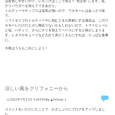
は変色しやすいので、レモン汁はここで加えて”色止め”します。塩、
チリパウダーを加えてできあがり。
トルティーヤチップスは塩気が強いので、ワカモーレはあっさり味
で。
ソフトタイプのトルティーヤに包むときの具材にする場合は、このワ
カモーレだけだと少し物足りないかもしれないので、トマトピューレ
と塩、ハチミツ、さらにチリを加えてベースにすると味がしまりま
す。レタスやキューリなど入れて具だくさんにすれば、りっぱな食事
に。
今夜はうちもこれにしよう！
涼しい風をクリフォニーから
2022年7月31日 5:44 PM
by
himaar
2
コメントをいただいたことで、ひさしぶりにブログをアップしまし
た。