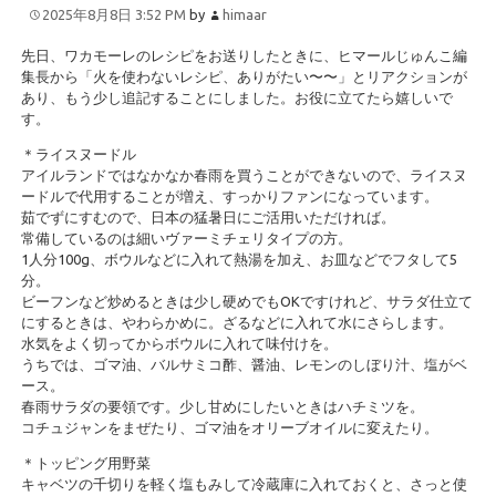
2025年8月8日 3:52 PM
by
himaar
先日、ワカモーレのレシピをお送りしたときに、ヒマールじゅんこ編
集長から「火を使わないレシピ、ありがたい〜〜」とリアクションが
あり、もう少し追記することにしました。お役に立てたら嬉しいで
す。
＊ライスヌードル
アイルランドではなかなか春雨を買うことができないので、ライスヌ
ードルで代用することが増え、すっかりファンになっています。
茹でずにすむので、日本の猛暑日にご活用いただければ。
常備しているのは細いヴァーミチェリタイプの方。
1人分100g、ボウルなどに入れて熱湯を加え、お皿などでフタして5
分。
ビーフンなど炒めるときは少し硬めでもOKですけれど、サラダ仕立て
にするときは、やわらかめに。ざるなどに入れて水にさらします。
水気をよく切ってからボウルに入れて味付けを。
うちでは、ゴマ油、バルサミコ酢、醤油、レモンのしぼり汁、塩がベ
ース。
春雨サラダの要領です。少し甘めにしたいときはハチミツを。
コチュジャンをまぜたり、ゴマ油をオリーブオイルに変えたり。
＊トッピング用野菜
キャベツの千切りを軽く塩もみして冷蔵庫に入れておくと、さっと使