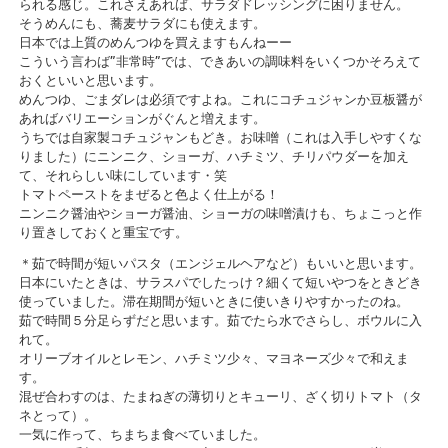
られる感じ。これさえあれば、サラダドレッシングに困りません。
そうめんにも、蕎麦サラダにも使えます。
日本では上質のめんつゆを買えますもんねーー
こういう言わば”非常時”では、できあいの調味料をいくつかそろえて
おくといいと思います。
めんつゆ、ごまダレは必須ですよね。これにコチュジャンか豆板醤が
あればバリエーションがぐんと増えます。
うちでは自家製コチュジャンもどき。お味噌（これは入手しやすくな
りました）にニンニク、ショーガ、ハチミツ、チリパウダーを加え
て、それらしい味にしています・笑
トマトペーストをまぜると色よく仕上がる！
ニンニク醤油やショーガ醤油、ショーガの味噌漬けも、ちょこっと作
り置きしておくと重宝です。
＊茹で時間が短いパスタ（エンジェルヘアなど）もいいと思います。
日本にいたときは、サラスパでしたっけ？細くて短いやつをときどき
使っていました。滞在期間が短いときに使いきりやすかったのね。
茹で時間５分足らずだと思います。茹でたら水でさらし、ボウルに入
れて。
オリーブオイルとレモン、ハチミツ少々、マヨネーズ少々で和えま
す。
混ぜ合わすのは、たまねぎの薄切りとキューリ、ざく切りトマト（タ
ネとって）。
一気に作って、ちまちま食べていました。