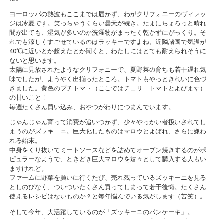
ヨーロッパの熱波もここまでは届かず、わがクリフォニーのヴィレッ
ジは冷夏です。笑っちゃうくらい曇天が続き。たまにちょろっと晴れ
間が出ても、湿気が多いのか洗濯物がまったく乾かずにがっくり。そ
れでも涼しくすごせているのはラッキーですよね。近隣諸国で気温が
40℃に近いとか超えたとか聞くと、わたしにはとても耐えられそうに
ないと思います。
太陽に見放されたようなクリフォニーで、夏野菜の育ちも若干遅れ気
味でしたが、ようやく出揃ったところ。トマトもやっときれいに色づ
きました。黄色のプチトマト（ここではチェリートマトとよびます）
の甘いこと！
毎週たくさん買い込み、おやつがわりにつまんでいます。
じゃんじゃん育って消費が追いつかず、少々やっかい者扱いされてし
まうのがズッキーニ。巨大化したものはマロウとよばれ、さらに嫌わ
れる始末。
中身をくり抜いてミートソースなどを詰めてオーブン焼きするのがポ
ピュラーなようで、ときどき巨大マロウを嬉々として購入する人もい
ますけれど。
ファームに野菜を買いに行くたび、売れ残っているズッキーニを見る
としのびなく、ついついたくさん買ってしまって若干後悔。たくさん
使えるレシピはないものか？と毎年悩んでいる気がします（苦笑）。
そして今年、大活躍しているのが「ズッキーニのパンケーキ」。