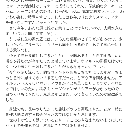
ら〜んとしたモーターウエイはSF映画のよう。前日、クリスマスイブ
はマークの従姉妹がディナーに招待してくれて、伝統的なターキーと
ハム、オーブン焼きの野菜、じゃがいもetc、家族親族友人たちと、わ
いわい楽しい時間をすごし、わたしは数年ぶりにクリスマスディナー
を作らないですんじゃった年でした。
さて今年。あんな風に誰かと集うことはできないので、夫婦水入ら
ず。いつもと同じです（笑）。
引っ越し先の家の庭には、いろんな種類のヒイラギがあるので、少
しいただいてリースに。ツリーも庭中にあるので、あえて家の中にす
える意味なし。
今まで当たり前にしてきたことに「意味ある？」と自問する、いい
機会を得たのが今年だったと感じています。ウィルスの影響だけでな
く、今の家に引っ越してきたことが大きなきっかけでした。
「今年を振り返って」的なコメントをあちこちで耳にしますが、ちょ
っと意外に思うくらい「最悪な年だった」と言う声を聞きません。ア
イルランド人らしいポジティヴさか？とも思ったりしますが、それだ
けではないみたい。著名ミュージシャンが「ツアーがなかったので、
曲づくりもできたし、家族とすごせた」って言っていたのが象徴的で
した。
身近でも、長年やりたかった趣味がやっと実現できた、とか、特に
創作活動に適する機会だったのではないかと思います。
世の中が忙しく動いているとき、そこに巻き込まれないようにしな
がらものを作るのは、容易いことではありません。