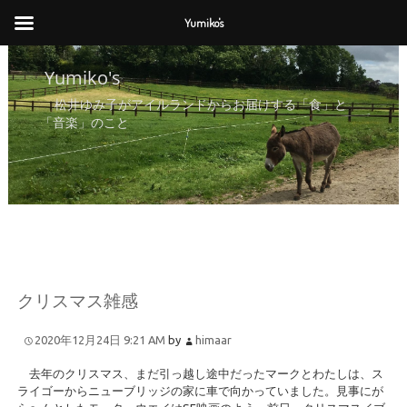
Yumiko's
Yumiko's
Yumiko's
松井ゆみ子がアイルランドからお届けする「食」と
「音楽」のこと
クリスマス雑感
2020年12月24日 9:21 AM
by
himaar
去年のクリスマス、まだ引っ越し途中だったマークとわたしは、ス
ライゴーからニューブリッジの家に車で向かっていました。見事にが