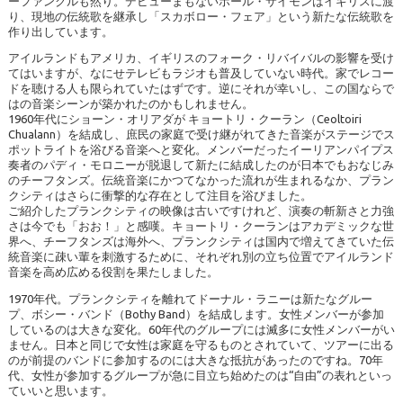
ーファンクルも然り。デビューまもないポール・サイモンはイギリスに渡
り、現地の伝統歌を継承し「スカボロー・フェア」という新たな伝統歌を
作り出しています。
アイルランドもアメリカ、イギリスのフォーク・リバイバルの影響を受け
てはいますが、なにせテレビもラジオも普及していない時代。家でレコー
ドを聴ける人も限られていたはずです。逆にそれが幸いし、この国ならで
はの音楽シーンが築かれたのかもしれません。
1960年代にショーン・オリアダが キョートリ・クーラン（Ceoltoiri
Chualann）を結成し、庶民の家庭で受け継がれてきた音楽がステージでス
ポットライトを浴びる音楽へと変化。メンバーだったイーリアンパイプス
奏者のパディ・モロニーが脱退して新たに結成したのが日本でもおなじみ
のチーフタンズ。伝統音楽にかつてなかった流れが生まれるなか、プラン
クシティはさらに衝撃的な存在として注目を浴びました。
ご紹介したプランクシティの映像は古いですけれど、演奏の斬新さと力強
さは今でも「おお！」と感嘆。キョートリ・クーランはアカデミックな世
界へ、チーフタンズは海外へ、プランクシティは国内で増えてきていた伝
統音楽に疎い輩を刺激するために、それぞれ別の立ち位置でアイルランド
音楽を高め広める役割を果たしました。
1970年代。プランクシティを離れてドーナル・ラニーは新たなグルー
プ、ボシー・バンド（Bothy Band）を結成します。女性メンバーが参加
しているのは大きな変化。60年代のグループには滅多に女性メンバーがい
ません。日本と同じで女性は家庭を守るものとされていて、ツアーに出る
のが前提のバンドに参加するのには大きな抵抗があったのですね。70年
代、女性が参加するグループが急に目立ち始めたのは“自由”の表れといっ
ていいと思います。