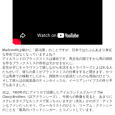
Blacksmithは確かに「鍛冶屋」のことですが、日本ではたぶんあまり身近
な存在ではなくなっていますよね？
アイルランドのブラックスミスは健在です。馬文化の国ですから馬の蹄鉄
を作るブラックスミスの存在は欠かせませんし。
定住せずにキャラヴァンで旅しながら生活するトラベラーズとよばれる人
たちがいて、彼らの多くがブラックスミスの仕事をすると聞きます。かつ
ては馬車での移動でしたから、蹄鉄作りが必須だったのも理由のひとつ。
そして彼らは伝統楽器のティンホイッスル、イーリアンパイプスの作り手
でもありました。
次は、1950年代にアメリカで活躍したアイルランド人グループ The
Clancy Brothers（以下クランシーズ）。今彼らの映像を見ると、あまりに
ステレオタイプなルックスで笑っちゃいますが（失礼）かのボブ・ディラ
ンもファンだったそう。ヴォーカリストのひとり、リーアム・クランシー
のことを「最高のバラッドシンガー」とコメントしています。