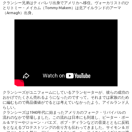
クランシー兄弟はティパレリ出身でアメリカへ移住。ヴォーカリストのひ
とりトミー・メイカム（Tommy Makem）は北アイルランドのアーマ
（Armagh）出身。
クランシーズがユニフォームにしているアランセーターが、彼らの成功の
おかげでたくさん売れるようになったのですって。それまでは家族のため
に編むもので商品価値がでるとは考えていなかったよう。アイルランド人
らしい。
クランシーズは1940年代に始まったアメリカのフォーク・リバイバルの
流れのなかで登場しました。この流れは日本にも到達し、ピーター・ポー
ル＆マリーやジョーン・バエズ、ボブ・ディランなどの音楽とともに反戦
をとなえるプロテストソングの在り方も伝わってきました。サイモン＆ガ