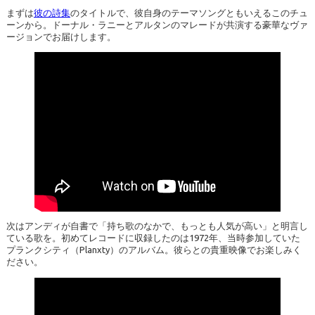
まずは
彼の詩集
のタイトルで、彼自身のテーマソングともいえるこのチュ
ーンから。ドーナル・ラニーとアルタンのマレードが共演する豪華なヴァ
ージョンでお届けします。
次はアンディが自書で「持ち歌のなかで、もっとも人気が高い」と明言し
ている歌を。初めてレコードに収録したのは1972年、当時参加していた
プランクシティ（Planxty）のアルバム。彼らとの貴重映像でお楽しみく
ださい。