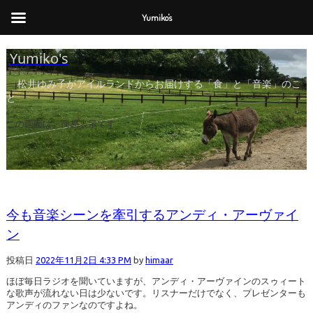
Yumiko's
Yumiko's
Yumiko's
松井ゆみ子がアイルランドからお届けする「食」と「音楽」のこ
と
この画面は、簡易表示です
今も音楽シーンを牽引するアンディ・アーヴァイ
ン
投稿日
2022年11月2日 4:33 PM
by
himaar
ほぼ毎日ラジオを聞いていますが、アンディ・アーヴァインのスゥィート
な歌声が流れない日は少ないです。リスナーだけでなく、プレゼンターも
アンディのファンなのですよね。