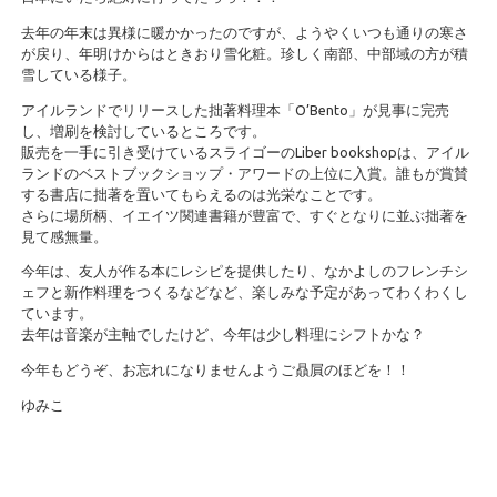
去年の年末は異様に暖かかったのですが、ようやくいつも通りの寒さ
が戻り、年明けからはときおり雪化粧。珍しく南部、中部域の方が積
雪している様子。
アイルランドでリリースした拙著料理本「O’Bento」が見事に完売
し、増刷を検討しているところです。
販売を一手に引き受けているスライゴーのLiber bookshopは、アイル
ランドのベストブックショップ・アワードの上位に入賞。誰もが賞賛
する書店に拙著を置いてもらえるのは光栄なことです。
さらに場所柄、イエイツ関連書籍が豊富で、すぐとなりに並ぶ拙著を
見て感無量。
今年は、友人が作る本にレシピを提供したり、なかよしのフレンチシ
ェフと新作料理をつくるなどなど、楽しみな予定があってわくわくし
ています。
去年は音楽が主軸でしたけど、今年は少し料理にシフトかな？
今年もどうぞ、お忘れになりませんようご贔屓のほどを！！
ゆみこ