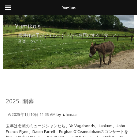
Yumiko's
Yumiko's
Yumiko's
松井ゆみ子がアイルランドからお届けする「食」と
「音楽」のこと
2025. 開幕
2025年1月10日 11:35 AM
by
himaar
去年は念願のミュージシャンたち、Ye Vagabonds、Lankum、John
Francis Flynn、Daoiri Farrell、Eoghan O’Ceannabhainのコンサートを