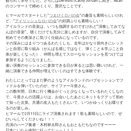
観られて幸せでした。さらにはDervishのCathy Jordan に続き、Altan
のコンサートで締めくくり。贅沢なことです。
ヒマールでスタートした”
つまびくロバの会
”の趣旨も素晴らしいけれ
ど、”
アイリッシュなロバの会
”の好調ぶりも素晴らしい！
アイルランドの音楽は、いつも強調するのですけれど”演奏してみてな
んぼの音楽”。聴くだけでも充分に楽しめますが、自分で演奏してみて
初めてその奥深さに気づく仕組みになっているのです。
その深みにはまりつつあるわたくしも、去年はかなり前向きにレッス
ンと自習に取り組み（がんばる感じではなく、弾くこと＆学ぶこと自
体が楽しくなった）、仲間も増えてスローなセッションを見つけては
参加するようになりました。
速い演奏のセッションに参加できる日が来るとは思い難いけれど、一
緒に演奏できる仲間が増えていくのはすてきな体験です。
わたしにとってはまだ夢のようなアイルランドのパブセッションでフ
ィドルを弾いていたのが、サイファー斗亜さん。
この数年間、日本に行く機会がぐっと少なくなっているわたくしなの
で、斗亜さんの活躍ぶりは、お会いしたあとにネットをググって初め
て知った次第。共通の友人もたくさんいて、いつかゆっくりお喋りす
るのが楽しみ。
ヒマールで2月11日にライブ演奏されます！歌も素晴らしいので、ぜ
ひいらしてくださいね！！！
共演のハープ奏者・木村林太郎さんもおともだちなのですーーー
日本にいたら絶対に行ってたっっ！！！