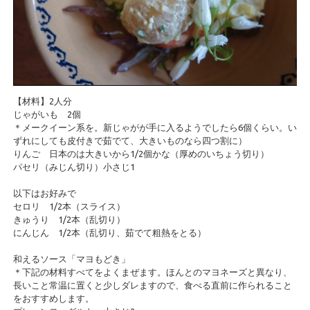
【材料】2人分
じゃがいも 2個
＊メークイーン系を。新じゃがが手に入るようでしたら6個くらい。い
ずれにしても皮付きで茹でて、大きいものなら四つ割に）
りんご 日本のは大きいから1/2個かな（厚めのいちょう切り）
パセリ（みじん切り）小さじ1
以下はお好みで
セロリ 1/2本（スライス）
きゅうり 1/2本（乱切り）
にんじん 1/2本（乱切り、茹でて粗熱をとる）
和えるソース「マヨもどき」
＊下記の材料すべてをよくまぜます。ほんとのマヨネーズと異なり、
長いこと常温に置くと少しダレますので、食べる直前に作られること
をおすすめします。