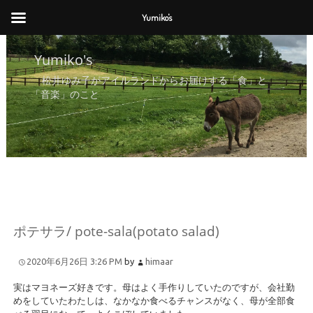
Yumiko's
Yumiko's
Yumiko's
松井ゆみ子がアイルランドからお届けする「食」と
「音楽」のこと
ポテサラ/ pote-sala(potato salad)
2020年6月26日 3:26 PM
by
himaar
実はマヨネーズ好きです。母はよく手作りしていたのですが、会社勤
めをしていたわたしは、なかなか食べるチャンスがなく、母が全部食