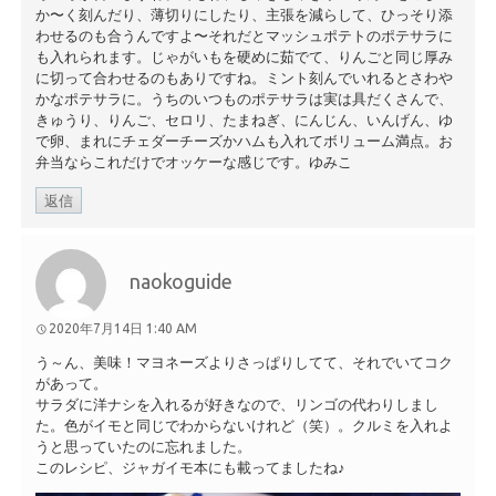
か〜く刻んだり、薄切りにしたり、主張を減らして、ひっそり添
わせるのも合うんですよ〜それだとマッシュポテトのポテサラに
も入れられます。じゃがいもを硬めに茹でて、りんごと同じ厚み
に切って合わせるのもありですね。ミント刻んでいれるとさわや
かなポテサラに。うちのいつものポテサラは実は具だくさんで、
きゅうり、りんご、セロリ、たまねぎ、にんじん、いんげん、ゆ
で卵、まれにチェダーチーズかハムも入れてボリューム満点。お
弁当ならこれだけでオッケーな感じです。ゆみこ
返信
naokoguide
2020年7月14日 1:40 AM
う～ん、美味！マヨネーズよりさっぱりしてて、それでいてコク
があって。
サラダに洋ナシを入れるが好きなので、リンゴの代わりしまし
た。色がイモと同じでわからないけれど（笑）。クルミを入れよ
うと思っていたのに忘れました。
このレシピ、ジャガイモ本にも載ってましたね♪