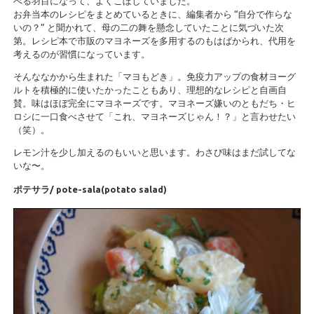
べる羽目になって、よくこぼしていました。
お弁当本のレシピをまとめているときに、編集者から “自分で作らな
いの？” と聞かれて、母の二の舞を懸念していたことに気づいた次
第。レシピ本で市販のマヨネーズを多用するのもはばかられ、代用を
考えるのが習慣になっています。
そんななかから生まれた「マヨもどき」。免疫力アップの食材ヨーグ
ルトを積極的に使いたかったこともあり、理想的なレシピと自画自
賛。味はほぼ完全にマヨネーズです。マヨネーズ嫌いのともだち・ヒ
ロシに一口食べさせて「これ、マヨネーズじゃん！？」と言わせたい
（笑）。
レモン汁を少し加えるのもいいと思います。わさび味はまだ試してな
いな〜。
ポテサラ/ pote-sala(potato salad)