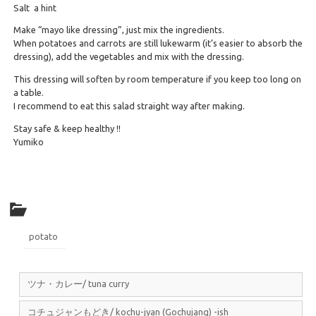
Salt a hint
Make “mayo like dressing”, just mix the ingredients.
When potatoes and carrots are still lukewarm (it’s easier to absorb the
dressing), add the vegetables and mix with the dressing.
This dressing will soften by room temperature if you keep too long on
a table.
I recommend to eat this salad straight way after making.
Stay safe & keep healthy !!
Yumiko
potato
ツナ・カレー/ tuna curry
コチュジャンもどき/ kochu-jyan (Gochujang) -ish