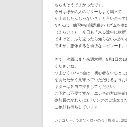
もらえそうでよかったです。
今日はほかの人のギターもよく鳴って、
が上達したんじゃない？」と言い合って
Nさんは、練習中の課題曲のリズムを身
（えらい！）、今日も「来る途中に横断
ですけど、ふり返ったら知らない人がい
ですが、想像すると愉快なエピソード。
さて、次回はまた来週木曜、5月1日の1
くださいね。
つまびくロバの会は、初心者を中心とし
をあたたかく見守っていただけるようお
ギターは各自で持参してください。
ご予約は不要ですが、エレキの方は事前
参加費のかわりに1ドリンクのご注文また
ご参加お待ちしています！
カテゴリー:
つまびくロバの会
| 投稿日:
20