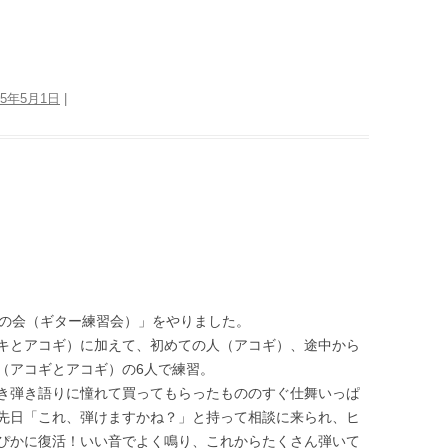
25年5月1日
|
バの会（ギター練習会）」をやりました。
キとアコギ）に加えて、初めての人（アコギ）、途中から
（アコギとアコギ）の6人で練習。
き弾き語りに憧れて買ってもらったもののすぐ仕舞いっぱ
先日「これ、弾けますかね？」と持って相談に来られ、ヒ
ぴかに復活！いい音でよく鳴り、これからたくさん弾いて