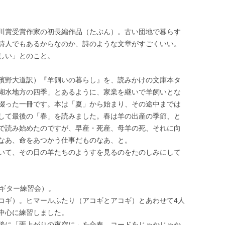
川賞受賞作家の初長編作品（たぶん）。古い団地で暮らす
詩人でもあるからなのか、詩のような文章がすごくいい。
しい」とのこと。
濱野大道訳）『羊飼いの暮らし』を、読みかけの文庫本タ
湖水地方の四季」とあるように、家業を継いで羊飼いとな
綴った一冊です。本は「夏」から始まり、その途中までは
して最後の「春」を読みました。春は羊の出産の季節、と
で読み始めたのですが、早産・死産、母羊の死、それに向
なあ、命をあつかう仕事だものなあ、と。
ていて、その日の羊たちのようすを見るのをたのしみにして
（ギター練習会）。
コギ）。ヒマールふたり（アコギとアコギ）とあわせて4人
中心に練習しました。
後に「雨上がりの夜空に」を合奏。コードをじゃかじゃか