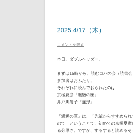
2025.4/17（木）
コメントを残す
本日、ダブルヘッダー。
まずは15時から、読むロバの会（読書会
参加者はおふたり。
それぞれに読んでおられたのは……
京極夏彦『魍魎の匣』
井戸川射子『無形』
『魍魎の匣』は、「先輩からすすめられ
ので」ということで、初めての京極夏彦
る分厚さ。ですが、するすると読めるそ