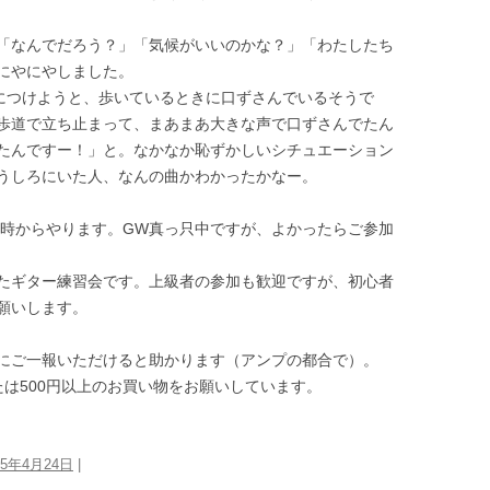
「なんでだろう？」「気候がいいのかな？」「わたしたち
にやにやしました。
につけようと、歩いているときに口ずさんでいるそうで
歩道で立ち止まって、まあまあ大きな声で口ずさんでたん
たんですー！」と。なかなか恥ずかしいシチュエーション
うしろにいた人、なんの曲かわかったかなー。
8時からやります。GW真っ只中ですが、よかったらご参加
たギター練習会です。上級者の参加も歓迎ですが、初心者
願いします。
にご一報いただけると助かります（アンプの都合で）。
は500円以上のお買い物をお願いしています。
25年4月24日
|