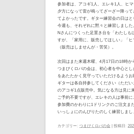
参加者は、アコギ1人、エレキ1人、ヒマ
夕方になって雷が鳴ってざーざー降って
てよかったです。ギター練習会の日はと
今週も、それぞれに黙々と練習しました
Nさんにつくった足置き台を「わたしも
すが、「家用に、販売してほしい」「ヒ
（販売はしませんが・苦笑）。
次回はまた来週木曜、4月17日の18時
つまびくロバの会は、初心者を中心とし
をあたたかく見守っていただけるようお
ギターは各自持参してください（ただい
のアコギ1点販売中。気になる方は見に
ご予約不要ですが、エレキの人は事前に
参加費のかわりに1ドリンクのご注文また
いっしょにのんびりたのしく練習しまし
カテゴリー:
つまびくロバの会
| 投稿日:
20