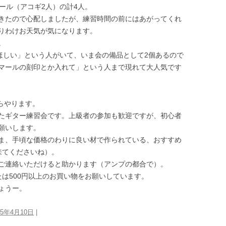
ール（アコギ2人）の計4人。
きたので心配しましたが、練習時間の前にはあがってくれ
りわけお天気が気になります。
。
ほしい」という人がいて、いま会の備品として2個あるので
マールの刻印とか入れて」という人まで現れて大人気です
からやります。
たギター練習会です。上級者の参加も歓迎ですが、初心者
願いします。
ま、手頃な価格のわりに良い材で作られている、おすすめ
来てくださいね）。
ご連絡いただけると助かります（アンプの都合で）。
は500円以上のお買い物をお願いしています。
ょうー。
25年4月10日
|