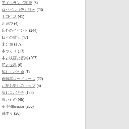
アイルランド2015
(3)
ロバビル（仮）計画
(23)
山口生活
(41)
川遊び
(4)
店外のイベント
(144)
日々の雑記
(47)
未分類
(139)
本づくり
(13)
本と映画と音楽
(207)
私と世界
(6)
編むロバの会
(1)
自転車ロードレース
(22)
西荻お楽しみマップ
(5)
読むロバの会
(123)
買いもの
(45)
革小物himaar
(265)
靴作り
(26)