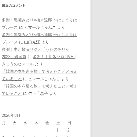
最近のコメント
多謝！黒瀬みどり×楠木達郎 〜はじまりは
ブルース
に
ヒマールじゅんこ
より
多謝！黒瀬みどり×楠木達郎 〜はじまりは
ブルース
に
山口光江
より
多謝！中川敬＆リクオ「うたのありか
2023」岩国篇
に
多謝！中川敬ソロLIVE |
きょうのヒマール
より
「韓国の本を巡る旅」で考えたこと／考え
ていること
に
ヒマールじゅんこ
より
「韓国の本を巡る旅」で考えたこと／考え
ていること
に
竹下千恵子
より
2026年8月
月
火
水
木
金
土
日
1
2