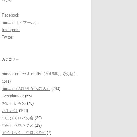
リンク
Facebook
himaar ［ヒマール］
Instagram
Twitter
カテゴリー
himaar coffee & crafts（2016年までの店）
(341)
himaar（2017年からの店）
(240)
live@himaar
(65)
おいしいもの
(76)
お出かけ
(108)
つまびくロバの会
(29)
わらしべボックス
(19)
アイリッシュなロバの会
(7)