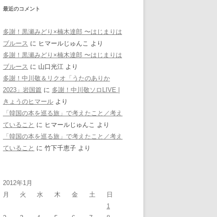
最近のコメント
多謝！黒瀬みどり×楠木達郎 〜はじまりは
ブルース
に
ヒマールじゅんこ
より
多謝！黒瀬みどり×楠木達郎 〜はじまりは
ブルース
に
山口光江
より
多謝！中川敬＆リクオ「うたのありか
2023」岩国篇
に
多謝！中川敬ソロLIVE |
きょうのヒマール
より
「韓国の本を巡る旅」で考えたこと／考え
ていること
に
ヒマールじゅんこ
より
「韓国の本を巡る旅」で考えたこと／考え
ていること
に
竹下千恵子
より
2012年1月
月
火
水
木
金
土
日
1