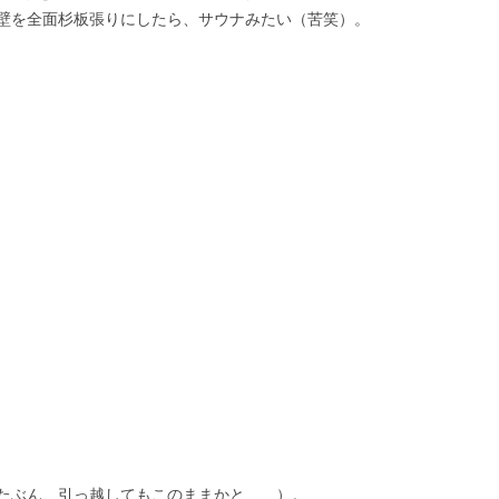
壁を全面杉板張りにしたら、サウナみたい（苦笑）。
たぶん、引っ越してもこのままかと……）。