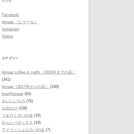
リンク
Facebook
himaar ［ヒマール］
Instagram
Twitter
カテゴリー
himaar coffee & crafts（2016年までの店）
(341)
himaar（2017年からの店）
(240)
live@himaar
(65)
おいしいもの
(76)
お出かけ
(108)
つまびくロバの会
(29)
わらしべボックス
(19)
アイリッシュなロバの会
(7)