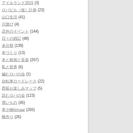
アイルランド2015
(3)
ロバビル（仮）計画
(23)
山口生活
(41)
川遊び
(4)
店外のイベント
(144)
日々の雑記
(48)
未分類
(139)
本づくり
(13)
本と映画と音楽
(207)
私と世界
(6)
編むロバの会
(1)
自転車ロードレース
(22)
西荻お楽しみマップ
(5)
読むロバの会
(123)
買いもの
(45)
革小物himaar
(265)
靴作り
(26)