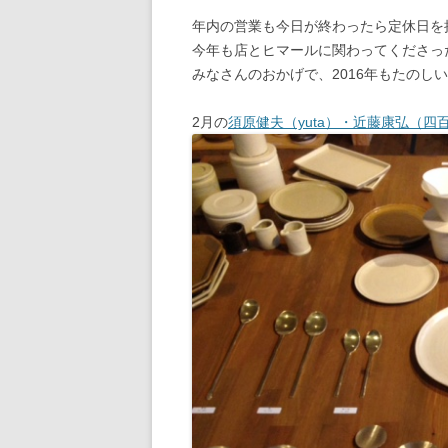
年内の営業も今日が終わったら定休日を挟
今年も店とヒマールに関わってくださっ
みなさんのおかげで、2016年もたのし
2月の
須原健夫（yuta）・近藤康弘（