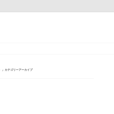
コ
ン
テ
ン
ツ
へ
ス
キ
）
」カテゴリーアーカイブ
ッ
プ