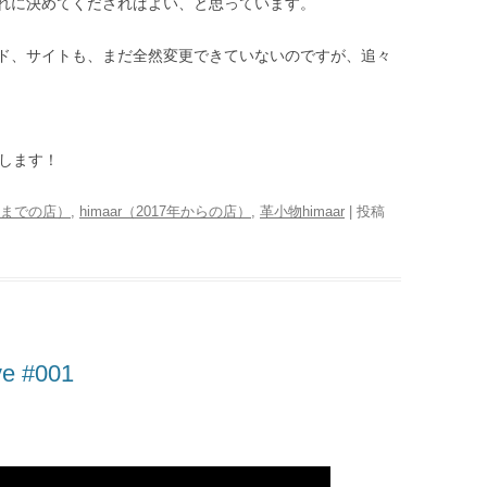
れに決めてくださればよい、と思っています。
ド、サイトも、まだ全然変更できていないのですが、追々
いします！
016年までの店）
,
himaar（2017年からの店）
,
革小物himaar
| 投稿
ve #001