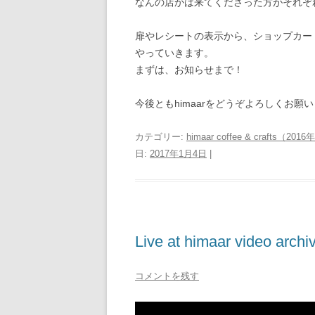
なんの店かは来てくださった方がそれぞ
扉やレシートの表示から、ショップカー
やっていきます。
まずは、お知らせまで！
今後ともhimaarをどうぞよろしくお願
カテゴリー:
himaar coffee & crafts（2
日:
2017年1月4日
|
Live at himaar video archi
コメントを残す