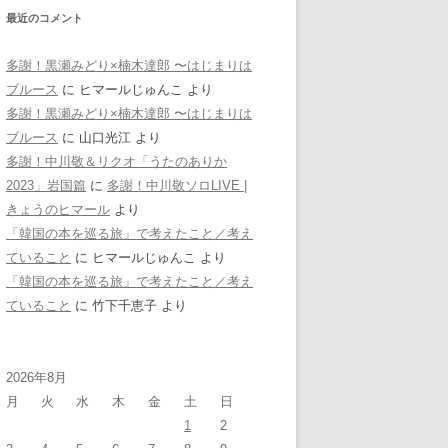
最近のコメント
多謝！黒瀬みどり×楠木達郎 〜はじまりは
ブルース
に
ヒマールじゅんこ
より
多謝！黒瀬みどり×楠木達郎 〜はじまりは
ブルース
に
山口光江
より
多謝！中川敬＆リクオ「うたのありか
2023」岩国篇
に
多謝！中川敬ソロLIVE |
きょうのヒマール
より
「韓国の本を巡る旅」で考えたこと／考え
ていること
に
ヒマールじゅんこ
より
「韓国の本を巡る旅」で考えたこと／考え
ていること
に
竹下千恵子
より
2026年8月
月
火
水
木
金
土
日
1
2