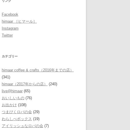
リンク
Facebook
himaar ［ヒマール］
Instagram
Twitter
カテゴリー
himaar coffee & crafts（2016年までの店）
(341)
himaar（2017年からの店）
(240)
live@himaar
(65)
おいしいもの
(76)
お出かけ
(108)
つまびくロバの会
(29)
わらしべボックス
(19)
アイリッシュなロバの会
(7)