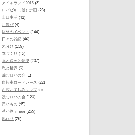
アイルランド2015
(3)
ロバビル（仮）計画
(23)
山口生活
(41)
川遊び
(4)
店外のイベント
(144)
日々の雑記
(46)
未分類
(139)
本づくり
(13)
本と映画と音楽
(207)
私と世界
(6)
編むロバの会
(1)
自転車ロードレース
(22)
西荻お楽しみマップ
(5)
読むロバの会
(123)
買いもの
(45)
革小物himaar
(265)
靴作り
(26)