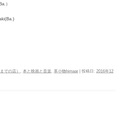
a.）
ki(Ba.)
016年までの店）
,
本と映画と音楽
,
革小物himaar
| 投稿日:
2016年12