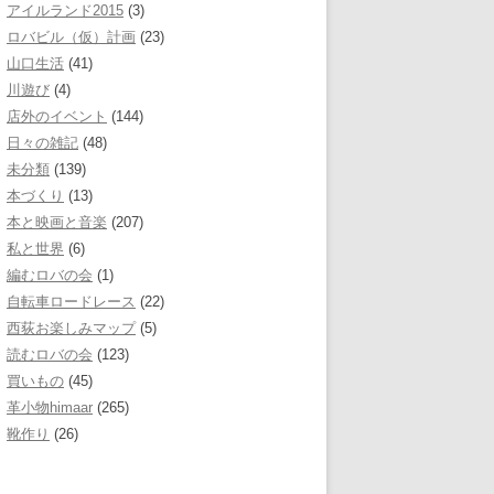
アイルランド2015
(3)
ロバビル（仮）計画
(23)
山口生活
(41)
川遊び
(4)
店外のイベント
(144)
日々の雑記
(48)
未分類
(139)
本づくり
(13)
本と映画と音楽
(207)
私と世界
(6)
編むロバの会
(1)
自転車ロードレース
(22)
西荻お楽しみマップ
(5)
読むロバの会
(123)
買いもの
(45)
革小物himaar
(265)
靴作り
(26)