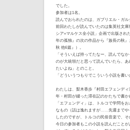
でした。
参加者は1名。
読んでおられたのは、ガブリエル・ガル
前回わたしが読んでいたのは集英社文庫
シア=マルケス全小説」企画で出版され
年の孤独』の次の作品から『族長の秋』
秋 他6篇』）。
「そういえば持ってたなー、読んでなか
のが大統領だと思って読んでいたら、あ
たいよね」とのこと。
「どういうつもりでこういう小説を書い
わたしは、梨木香歩『村田エフェンディ
年・村田が綴った滞在記のかたちで書か
「エフェンディ」は、トルコで学問をお
なもの（話は逸れますが……先週までや
したのですが、トルコの民俗音楽で、そ
今日の参加者もこの小説を読んだことが