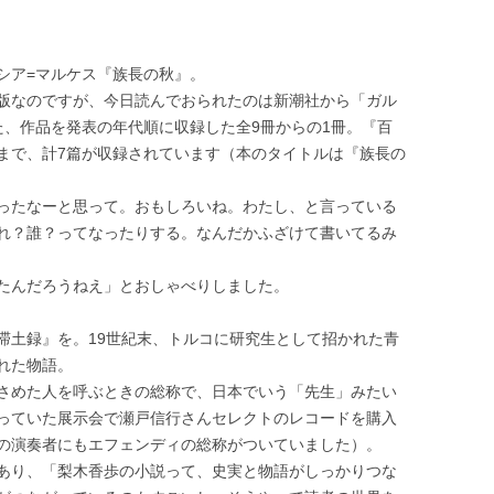
シア=マルケス『族長の秋』。
版なのですが、今日読んでおられたのは新潮社から「ガル
た、作品を発表の年代順に収録した全9冊からの1冊。『百
まで、計7篇が収録されています（本のタイトルは『族長の
ったなーと思って。おもしろいね。わたし、と言っている
れ？誰？ってなったりする。なんだかふざけて書いてるみ
たんだろうねえ」とおしゃべりしました。
滞土録』を。19世紀末、トルコに研究生として招かれた青
れた物語。
さめた人を呼ぶときの総称で、日本でいう「先生」みたい
っていた展示会で瀬戸信行さんセレクトのレコードを購入
の演奏者にもエフェンディの総称がついていました）。
あり、「梨木香歩の小説って、史実と物語がしっかりつな