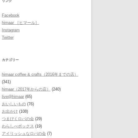
リンク
Facebook
himaar ［ヒマール］
Instagram
Twitter
カテゴリー
himaar coffee & crafts（2016年までの店）
(341)
himaar（2017年からの店）
(240)
live@himaar
(65)
おいしいもの
(76)
お出かけ
(108)
つまびくロバの会
(29)
わらしべボックス
(19)
アイリッシュなロバの会
(7)