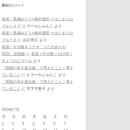
最近のコメント
多謝！黒瀬みどり×楠木達郎 〜はじまりは
ブルース
に
ヒマールじゅんこ
より
多謝！黒瀬みどり×楠木達郎 〜はじまりは
ブルース
に
山口光江
より
多謝！中川敬＆リクオ「うたのありか
2023」岩国篇
に
多謝！中川敬ソロLIVE |
きょうのヒマール
より
「韓国の本を巡る旅」で考えたこと／考え
ていること
に
ヒマールじゅんこ
より
「韓国の本を巡る旅」で考えたこと／考え
ていること
に
竹下千恵子
より
2024年7月
月
火
水
木
金
土
日
1
2
3
4
5
6
7