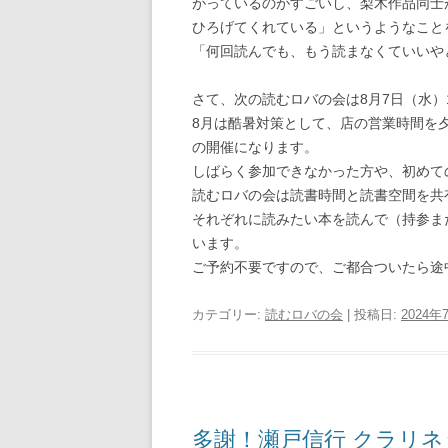
がっているのがすごいし、梨木作品同士
ひろげてくれている」というようなこと
「何回読んでも、もう読まなくていいや
さて、次の読むロバの会は8月7日（水）
8月は酷暑対策として、店の営業時間を
の開催になります。
しばらく参加できなかった方や、初めて
読むロバの会は読書時間と読書空間を共
それぞれに読みたい本を読んで（持参ま
います。
ご予約不要ですので、ご都合ついたら途
カテゴリー:
読むロバの会
| 投稿日:
2024年
多謝！瀬戸信行 クラリ