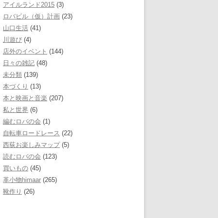
アイルランド2015
(3)
ロバビル（仮）計画
(23)
山口生活
(41)
川遊び
(4)
店外のイベント
(144)
日々の雑記
(48)
未分類
(139)
本づくり
(13)
本と映画と音楽
(207)
私と世界
(6)
編むロバの会
(1)
自転車ロードレース
(22)
西荻お楽しみマップ
(5)
読むロバの会
(123)
買いもの
(45)
革小物himaar
(265)
靴作り
(26)