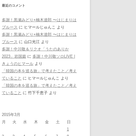
最近のコメント
多謝！黒瀬みどり×楠木達郎 〜はじまりは
ブルース
に
ヒマールじゅんこ
より
多謝！黒瀬みどり×楠木達郎 〜はじまりは
ブルース
に
山口光江
より
多謝！中川敬＆リクオ「うたのありか
2023」岩国篇
に
多謝！中川敬ソロLIVE |
きょうのヒマール
より
「韓国の本を巡る旅」で考えたこと／考え
ていること
に
ヒマールじゅんこ
より
「韓国の本を巡る旅」で考えたこと／考え
ていること
に
竹下千恵子
より
2015年3月
月
火
水
木
金
土
日
1