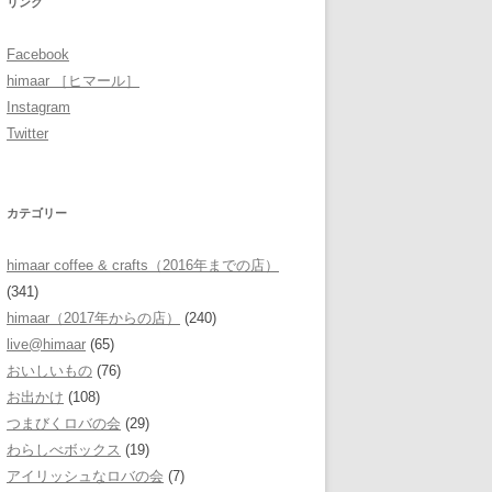
リンク
Facebook
himaar ［ヒマール］
Instagram
Twitter
カテゴリー
himaar coffee & crafts（2016年までの店）
(341)
himaar（2017年からの店）
(240)
live@himaar
(65)
おいしいもの
(76)
お出かけ
(108)
つまびくロバの会
(29)
わらしべボックス
(19)
アイリッシュなロバの会
(7)