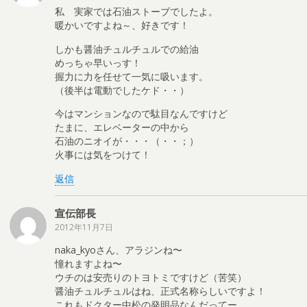
私 実家では石油ストーブでしたよ。
暖かいですよね～、好きです！
しかも醤油チュルチュルでの給油
めっちゃ早いっす！
握力に力を任せて一気に吸います。
（後半は電動でしたケド・・）
今はマンションなので駄目なんですけど
たまに、エレベーターの中から
石油のニオイが・・・（・・；）
火事には気をつけて！
返信
宣伝部長
2012年11月7日
naka_kyoさん、アラジンね〜
憧れますよね〜
ウチのは安売りのトヨトミですけど（苦笑）
醤油チュルチュルはね、正式名称らしいですよ！
これもドクター中松の発明品なんだってー。