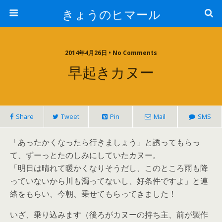
きょうのヒマール
2014年4月26日 • No Comments
早起きカヌー
Share
Tweet
Pin
Mail
SMS
「あったかくなったら行きましょう」と誘ってもらっ
て、ずーっとたのしみにしていたカヌー。
「明日は晴れて暖かくなりそうだし、このところ雨も降
っていないから川も濁ってないし、好条件ですよ」と連
絡をもらい、今朝、乗せてもらってきました！
いざ、乗り込みます（後ろがカヌーの持ち主、前が製作