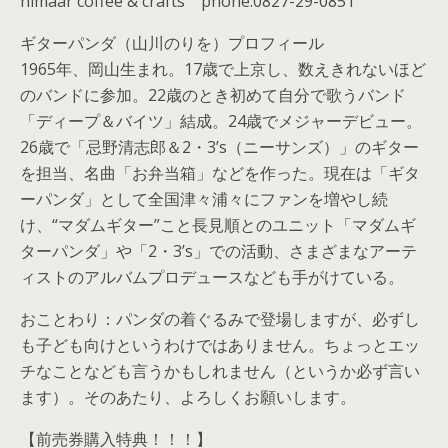
himaar coffee & crafts phone:0827-29-0851
ギターパンダ（山川のりを）プロフィール
1965年、岡山生まれ。17歳で上京し、数えきれないほど
のバンドに参加。22歳のとき初めて自分で歌うバンド
「ディープ＆バイツ」結成。24歳でメジャーデビュー。
26歳で「忌野清志郎＆2・3’s（ニーサンズ）」のギター
を担当、名曲「お弁当箱」などを作った。現在は「ギタ
ーパンダ」として全国津々浦々にファンを増やし続
け、“マダムギター”こと長見順とのユニット「マダムギ
ターパンダ」や「2・3’s」での活動、さまざまなアーテ
ィストのアルバムプロデュースなども手がけている。
おことわり：パンダの着ぐるみで登場しますが、必ずし
も子ども向けというわけではありません。ちょっとエッ
チなことなども言うかもしれません（というか必ず言い
ます）。そのあたり、よろしくお願いします。
【前売券購入特典！！！】