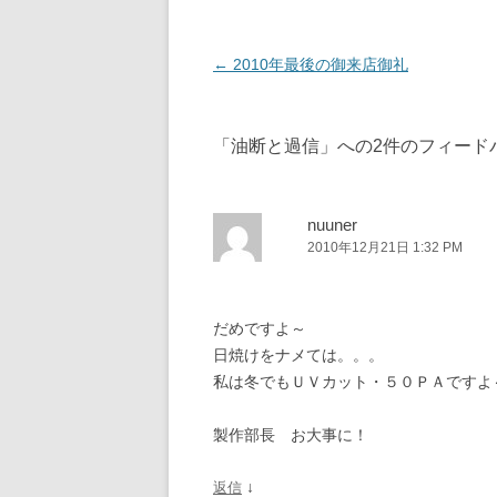
投
←
2010年最後の御来店御礼
稿
ナ
「
油断と過信
」への2件のフィード
ビ
ゲ
ー
nuuner
2010年12月21日 1:32 PM
シ
ョ
ン
だめですよ～
日焼けをナメては。。。
私は冬でもＵＶカット・５０ＰＡですよ
製作部長 お大事に！
↓
返信