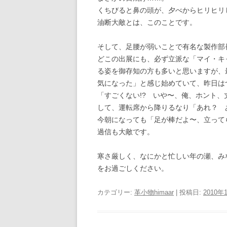
くちびると鼻の頭が、夕べからヒリヒリ
油断大敵とは、このことです。
そして、足腰が弱いことで有名な製作部
どこの出展にも、必ず立派な「マイ・キ
る姿を御存知の方も多いと思いますが、
気になった」と感じ始めていて、昨日は
「すごくない!? いや〜、俺、ホント
して、運転席から降りるなり「あれ？ 
今朝になっても「足が棒だよ〜、立って
過信も大敵です。
寒さ厳しく、なにかと忙しい年の瀬、み
をお過ごしください。
カテゴリー:
革小物himaar
| 投稿日:
2010年