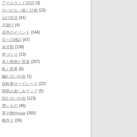
アイルランド2015
(3)
ロバビル（仮）計画
(23)
山口生活
(41)
川遊び
(4)
店外のイベント
(144)
日々の雑記
(47)
未分類
(139)
本づくり
(13)
本と映画と音楽
(207)
私と世界
(6)
編むロバの会
(1)
自転車ロードレース
(22)
西荻お楽しみマップ
(5)
読むロバの会
(123)
買いもの
(45)
革小物himaar
(265)
靴作り
(26)