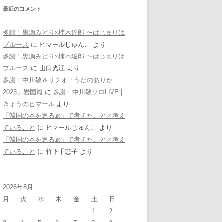
最近のコメント
多謝！黒瀬みどり×楠木達郎 〜はじまりは
ブルース
に
ヒマールじゅんこ
より
多謝！黒瀬みどり×楠木達郎 〜はじまりは
ブルース
に
山口光江
より
多謝！中川敬＆リクオ「うたのありか
2023」岩国篇
に
多謝！中川敬ソロLIVE |
きょうのヒマール
より
「韓国の本を巡る旅」で考えたこと／考え
ていること
に
ヒマールじゅんこ
より
「韓国の本を巡る旅」で考えたこと／考え
ていること
に
竹下千恵子
より
2026年8月
月
火
水
木
金
土
日
1
2