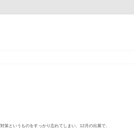
コ
ン
テ
ン
ツ
へ
ス
キ
ッ
プ
V対策というものをすっかり忘れてしまい、12月の出展で、