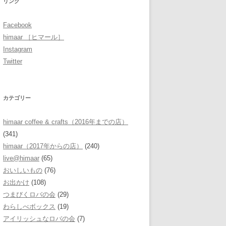
リンク
Facebook
himaar ［ヒマール］
Instagram
Twitter
カテゴリー
himaar coffee & crafts（2016年までの店）
(341)
himaar（2017年からの店）
(240)
live@himaar
(65)
おいしいもの
(76)
お出かけ
(108)
つまびくロバの会
(29)
わらしべボックス
(19)
アイリッシュなロバの会
(7)