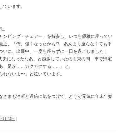
しています。
長。
ャンピング・チェアー」を持参し、いつも優雅に座ってい
最近、「俺、強くなったかも!? あんまり座らなくても平
ついに、出展中、一度も座らずに一日を過ごしました！
、丈夫になったなあ」と感激していたのも束の間、車で帰宅
あ、足が……ガクガクする……」と。
られないよ〜」と泣いています。
なさまも油断と過信に気をつけて、どうぞ元気に年末年始
12月20日
|