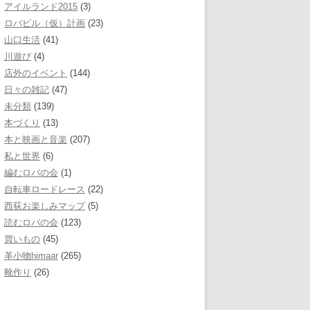
アイルランド2015
(3)
ロバビル（仮）計画
(23)
山口生活
(41)
川遊び
(4)
店外のイベント
(144)
日々の雑記
(47)
未分類
(139)
本づくり
(13)
本と映画と音楽
(207)
私と世界
(6)
編むロバの会
(1)
自転車ロードレース
(22)
西荻お楽しみマップ
(5)
読むロバの会
(123)
買いもの
(45)
革小物himaar
(265)
靴作り
(26)