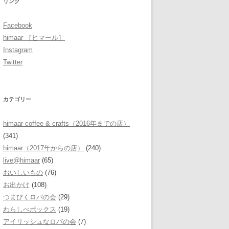
リンク
Facebook
himaar ［ヒマール］
Instagram
Twitter
カテゴリー
himaar coffee & crafts（2016年までの店）
(341)
himaar（2017年からの店）
(240)
live@himaar
(65)
おいしいもの
(76)
お出かけ
(108)
つまびくロバの会
(29)
わらしべボックス
(19)
アイリッシュなロバの会
(7)