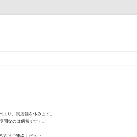
コ
ン
テ
ン
ツ
へ
ス
キ
ッ
プ
日より、実店舗を休みます。
同期間なのは偶然です）。
る方はご連絡ください。