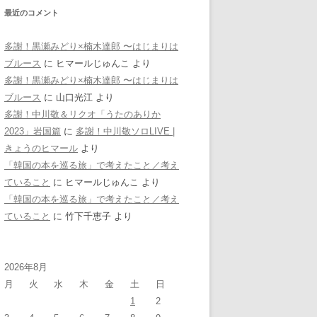
最近のコメント
多謝！黒瀬みどり×楠木達郎 〜はじまりは
ブルース
に
ヒマールじゅんこ
より
多謝！黒瀬みどり×楠木達郎 〜はじまりは
ブルース
に
山口光江
より
多謝！中川敬＆リクオ「うたのありか
2023」岩国篇
に
多謝！中川敬ソロLIVE |
きょうのヒマール
より
「韓国の本を巡る旅」で考えたこと／考え
ていること
に
ヒマールじゅんこ
より
「韓国の本を巡る旅」で考えたこと／考え
ていること
に
竹下千恵子
より
2026年8月
月
火
水
木
金
土
日
1
2