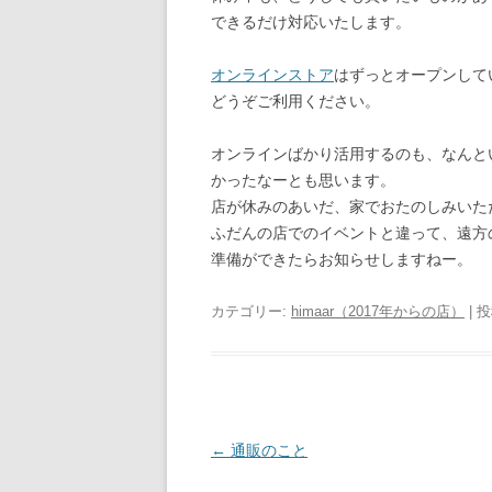
できるだけ対応いたします。
オンラインストア
はずっとオープンして
どうぞご利用ください。
オンラインばかり活用するのも、なんと
かったなーとも思います。
店が休みのあいだ、家でおたのしみいた
ふだんの店でのイベントと違って、遠方
準備ができたらお知らせしますねー。
カテゴリー:
himaar（2017年からの店）
| 
投
←
通販のこと
稿