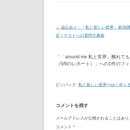
投
←
追記あり：「私と新しい世界」第3回
稿
定！ゲストへの質問大募集
ナ
ビ
「
「around me 私と世界」離
ゲ
（5/9のレポート）
」への1件のフ
ー
シ
ョ
ピンバック:
私と新しい世界〜ゆく年くる
ン
コメントを残す
メールアドレスが公開されることはあり
コメント
*