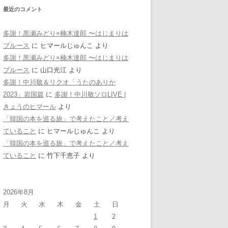
最近のコメント
多謝！黒瀬みどり×楠木達郎 〜はじまりは
ブルース
に
ヒマールじゅんこ
より
多謝！黒瀬みどり×楠木達郎 〜はじまりは
ブルース
に
山口光江
より
多謝！中川敬＆リクオ「うたのありか
2023」岩国篇
に
多謝！中川敬ソロLIVE |
きょうのヒマール
より
「韓国の本を巡る旅」で考えたこと／考え
ていること
に
ヒマールじゅんこ
より
「韓国の本を巡る旅」で考えたこと／考え
ていること
に
竹下千恵子
より
2026年8月
月
火
水
木
金
土
日
1
2