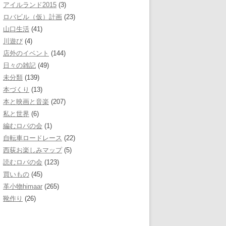
アイルランド2015
(3)
ロバビル（仮）計画
(23)
山口生活
(41)
川遊び
(4)
店外のイベント
(144)
日々の雑記
(49)
未分類
(139)
本づくり
(13)
本と映画と音楽
(207)
私と世界
(6)
編むロバの会
(1)
自転車ロードレース
(22)
西荻お楽しみマップ
(5)
読むロバの会
(123)
買いもの
(45)
革小物himaar
(265)
靴作り
(26)