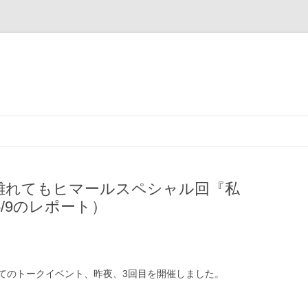
コ
ン
テ
ン
ツ
へ
ス
世界」離れてもヒマールスペシャル回『私
キ
ッ
/9のレポート）
プ
てのトークイベント、昨夜、3回目を開催しました。