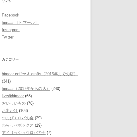
リンク
Facebook
himaar ［ヒマール］
Instagram
Twitter
カテゴリー
himaar coffee & crafts（2016年までの店）
(341)
himaar（2017年からの店）
(240)
live@himaar
(65)
おいしいもの
(76)
お出かけ
(108)
つまびくロバの会
(29)
わらしべボックス
(19)
アイリッシュなロバの会
(7)