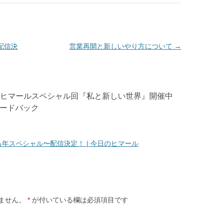
配信決
営業再開と新しいやり方について
→
れてもヒマールスペシャル回『私と新しい世界』開催中
ィードバック
年スペシャル〜配信決定！ | 今日のヒマール
ません。
*
が付いている欄は必須項目です