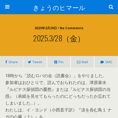
きょうのヒマール
2025年3月29日 • No Comments
2025.3/28（金）
Share
Tweet
Pin
Mail
SMS
18時から「読むロバの会（読書会）」をやりました。
参加者はおひとりで、読んでおられたのは、津原泰水
『ルピナス探偵団の憂愁』または『ルピナス探偵団の当
惑』（表紙を見せてもらったのにどっちだったか忘れて
しまいました…）。
わたしは、イ・ヨンド（小西直子訳）『涙を呑む鳥１ ナ
ガの心臓（上）』を。