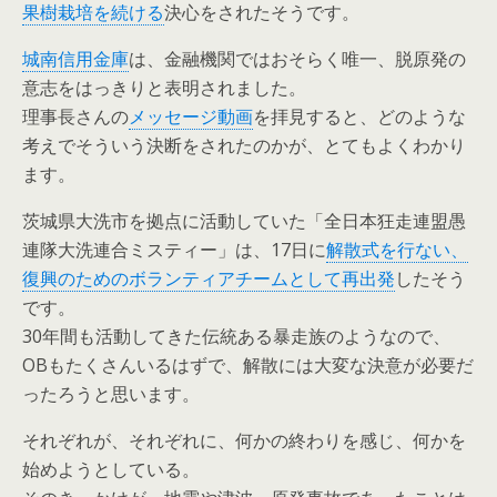
果樹栽培を続ける
決心をされたそうです。
城南信用金庫
は、金融機関ではおそらく唯一、脱原発の
意志をはっきりと表明されました。
理事長さんの
メッセージ動画
を拝見すると、どのような
考えでそういう決断をされたのかが、とてもよくわかり
ます。
茨城県大洗市を拠点に活動していた「全日本狂走連盟愚
連隊大洗連合ミスティー」は、17日に
解散式を行ない、
復興のためのボランティアチームとして再出発
したそう
です。
30年間も活動してきた伝統ある暴走族のようなので、
OBもたくさんいるはずで、解散には大変な決意が必要だ
ったろうと思います。
それぞれが、それぞれに、何かの終わりを感じ、何かを
始めようとしている。