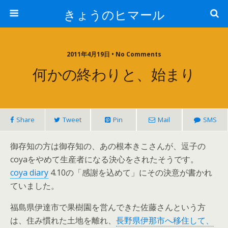
きょうのヒマール
2011年4月19日 • No Comments
何かの終わりと、始まり
Share
Tweet
Pin
Mail
SMS
御存知の方は御存知の、あの根本きこさんが、逗子の
coyaをやめて生産者になる決心をされたそうです。
coya diary
4.10の「感謝を込めて」にその決意が書かれ
ていました。
福島県伊達市で果樹園を営んできた佐藤さんという方
は、住み慣れた土地を離れ、
長野県伊那市へ移住して、