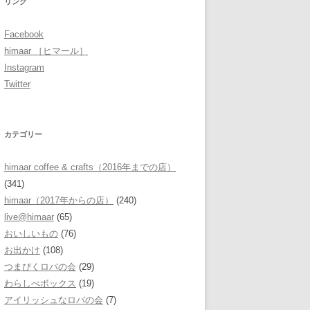
リンク
Facebook
himaar ［ヒマール］
Instagram
Twitter
カテゴリー
himaar coffee & crafts（2016年までの店）
(341)
himaar（2017年からの店）
(240)
live@himaar
(65)
おいしいもの
(76)
お出かけ
(108)
つまびくロバの会
(29)
わらしべボックス
(19)
アイリッシュなロバの会
(7)