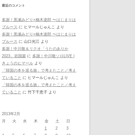
最近のコメント
多謝！黒瀬みどり×楠木達郎 〜はじまりは
ブルース
に
ヒマールじゅんこ
より
多謝！黒瀬みどり×楠木達郎 〜はじまりは
ブルース
に
山口光江
より
多謝！中川敬＆リクオ「うたのありか
2023」岩国篇
に
多謝！中川敬ソロLIVE |
きょうのヒマール
より
「韓国の本を巡る旅」で考えたこと／考え
ていること
に
ヒマールじゅんこ
より
「韓国の本を巡る旅」で考えたこと／考え
ていること
に
竹下千恵子
より
2013年2月
月
火
水
木
金
土
日
1
2
3