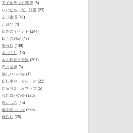
アイルランド2015
(3)
ロバビル（仮）計画
(23)
山口生活
(41)
川遊び
(4)
店外のイベント
(144)
日々の雑記
(47)
未分類
(139)
本づくり
(13)
本と映画と音楽
(207)
私と世界
(6)
編むロバの会
(1)
自転車ロードレース
(22)
西荻お楽しみマップ
(5)
読むロバの会
(123)
買いもの
(45)
革小物himaar
(265)
靴作り
(26)