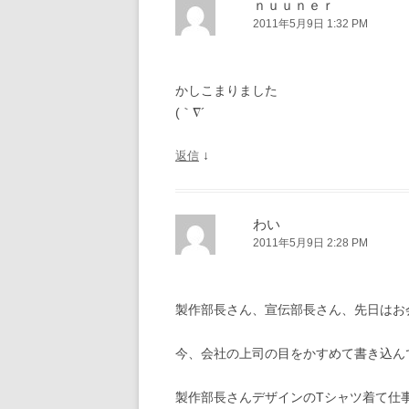
ｎｕｕｎｅｒ
2011年5月9日 1:32 PM
かしこまりました
(｀∇´ゞ
↓
返信
わい
2011年5月9日 2:28 PM
製作部長さん、宣伝部長さん、先日はお
今、会社の上司の目をかすめて書き込ん
製作部長さんデザインのTシャツ着て仕