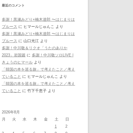
最近のコメント
多謝！黒瀬みどり×楠木達郎 〜はじまりは
ブルース
に
ヒマールじゅんこ
より
多謝！黒瀬みどり×楠木達郎 〜はじまりは
ブルース
に
山口光江
より
多謝！中川敬＆リクオ「うたのありか
2023」岩国篇
に
多謝！中川敬ソロLIVE |
きょうのヒマール
より
「韓国の本を巡る旅」で考えたこと／考え
ていること
に
ヒマールじゅんこ
より
「韓国の本を巡る旅」で考えたこと／考え
ていること
に
竹下千恵子
より
2026年8月
月
火
水
木
金
土
日
1
2