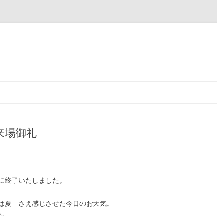
コ
ン
テ
ン
ツ
へ
ス
来場御礼
キ
ッ
プ
に終了いたしました。
は夏！さえ感じさせた今日のお天気。
た。