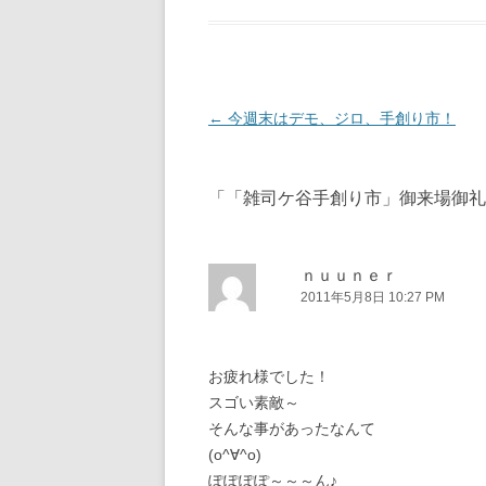
投
←
今週末はデモ、ジロ、手創り市！
稿
ナ
「
「雑司ケ谷手創り市」御来場御礼
ビ
ゲ
ー
ｎｕｕｎｅｒ
2011年5月8日 10:27 PM
シ
ョ
ン
お疲れ様でした！
スゴい素敵～
そんな事があったなんて
(o^∀^o)
ぽぽぽぽ～～～ん♪