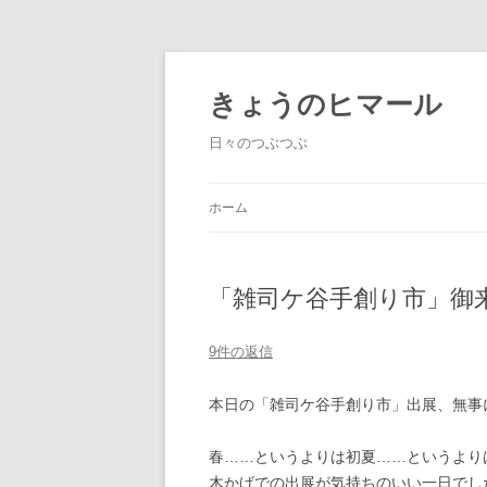
きょうのヒマール
日々のつぶつぶ
ホーム
「雑司ケ谷手創り市」御
9件の返信
本日の「雑司ケ谷手創り市」出展、無事
春……というよりは初夏……というより
木かげでの出展が気持ちのいい一日でし