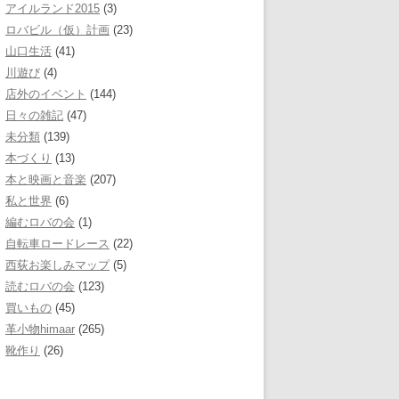
アイルランド2015
(3)
ロバビル（仮）計画
(23)
山口生活
(41)
川遊び
(4)
店外のイベント
(144)
日々の雑記
(47)
未分類
(139)
本づくり
(13)
本と映画と音楽
(207)
私と世界
(6)
編むロバの会
(1)
自転車ロードレース
(22)
西荻お楽しみマップ
(5)
読むロバの会
(123)
買いもの
(45)
革小物himaar
(265)
靴作り
(26)