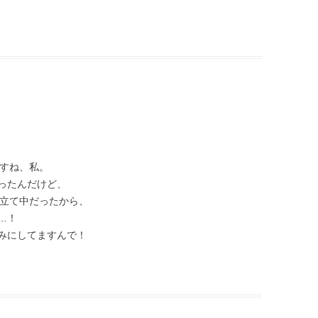
ですね、私。
ったんだけど、
み立て中だったから、
…！
みにしてますんで！