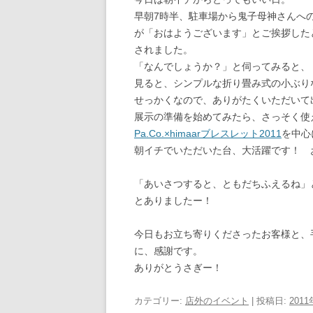
早朝7時半、駐車場から鬼子母神さんへ
が「おはようございます」とご挨拶した
されました。
「なんでしょうか？」と伺ってみると、
見ると、シンプルな折り畳み式の小ぶり
せっかくなので、ありがたくいただいて
展示の準備を始めてみたら、さっそく使
Pa.Co.×himaarブレスレット2011
を中心
朝イチでいただいた台、大活躍です！ 
「あいさつすると、ともだちふえるね」
とありましたー！
今日もお立ち寄りくださったお客様と、
に、感謝です。
ありがとうさぎー！
カテゴリー:
店外のイベント
| 投稿日:
201