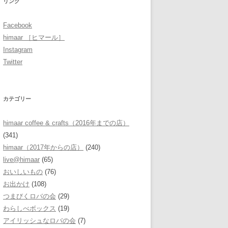
リンク
Facebook
himaar ［ヒマール］
Instagram
Twitter
カテゴリー
himaar coffee & crafts（2016年までの店）
(341)
himaar（2017年からの店）
(240)
live@himaar
(65)
おいしいもの
(76)
お出かけ
(108)
つまびくロバの会
(29)
わらしべボックス
(19)
アイリッシュなロバの会
(7)