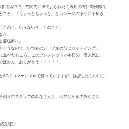
の参道途中で、玄関先に出ておられたご近所の方に製作部長
ところ、「ちょっとちょっと」とガレージのほうに手招き
「この台、いらない？」とのこと。
な台。
出展場所へ。
えそうなので、いつものテーブルの前にセッティング。
に並べたところ、このブレスレットが本日の一番人気に！
おばさん、ありがとう！！！！！
とACのコマーシャルで言っていますが、挨拶したらいいこ
手創り市スタッフのみなさんと、出展なかまのみなさん
1年5月8日
|