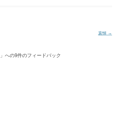
哀悼
→
」への9件のフィードバック