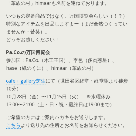
「革族の村」himaarも名前を連ねております。
いつもの定番商品ではなく、万国博覧会らしい（！？）
特別なアイテムを出品しますよー（まだ全然つくってい
ませんが・苦笑）。
どうぞお越しください！
Pa.Co.の万国博覧会
参加国：Pa.Co.（木工王国）、季色（多肉惑星）、
hase（紙のくに）、himaar（革族の村）
cafe＋gallery芝生
にて（世田谷区経堂・経堂駅より徒歩
10分）
10月28日（金）〜11月15日（火） ※水曜休み
13:00〜21:00（土・日・祝・最終日は19:00まで）
ご希望の方にはご案内ハガキをお送りします。
こちら
より送り先の住所とお名前をお知らせください。