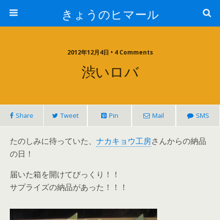
きょうのヒマール
2012年12月4日 • 4 Comments
渋いロバ
Share
Tweet
Pin
Mail
SMS
たのしみに待っていた、
ナカキョウ工房
さんからの納品
の日！
届いた箱を開けてびっくり！！
サプライズの納品があった！！！