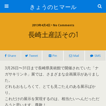
きょうのヒマール
2013年4月4日 • No Comments
長崎土産話その1
Share
Tweet
Pin
Mail
SMS
3月26日〜31日まで長崎県美術館で開催されていた「ナ
ガサキリンネ」展では、さまざまな企画展示がありまし
た。
どれもおもしろくて、とても見ごたえのある展示ばか
り。
これだけの展示を実現するのは、相当たいへんだっただ
ろうと思います。尊敬！