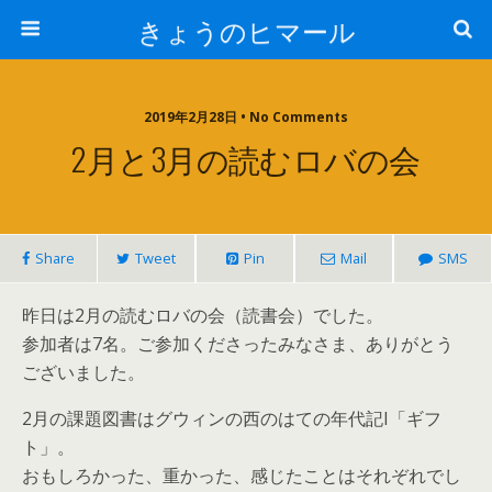
きょうのヒマール
2019年2月28日 • No Comments
2月と3月の読むロバの会
Share
Tweet
Pin
Mail
SMS
昨日は2月の読むロバの会（読書会）でした。
参加者は7名。ご参加くださったみなさま、ありがとう
ございました。
2月の課題図書はグウィンの西のはての年代記I「ギフ
ト」。
おもしろかった、重かった、感じたことはそれぞれでし