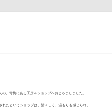
コ
ン
テ
ン
ツ
へ
ス
キ
ッ
プ
んの、青梅にある工房＆ショップへおじゃましました。
されたというショップは、清々しく、温もりも感じられ、