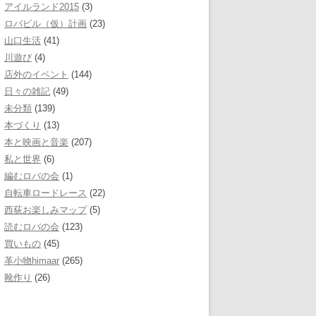
アイルランド2015
(3)
ロバビル（仮）計画
(23)
山口生活
(41)
川遊び
(4)
店外のイベント
(144)
日々の雑記
(49)
未分類
(139)
本づくり
(13)
本と映画と音楽
(207)
私と世界
(6)
編むロバの会
(1)
自転車ロードレース
(22)
西荻お楽しみマップ
(5)
読むロバの会
(123)
買いもの
(45)
革小物himaar
(265)
靴作り
(26)