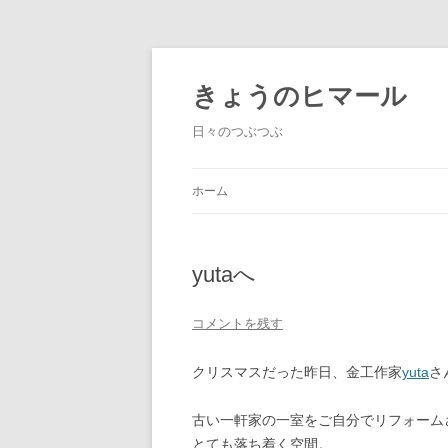
きょうのヒマール
日々のつぶつぶ
ホーム
yutaへ
コメントを残す
クリスマスだった昨日、金工作家
yuta
さ
古い一軒家の一室をご自分でリフォーム
とても落ち着く空間。