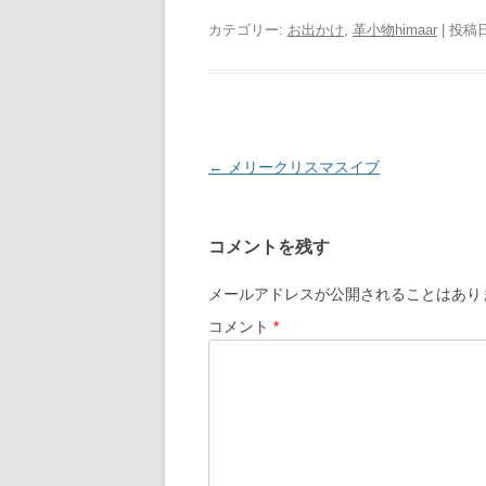
カテゴリー:
お出かけ
,
革小物himaar
| 投稿
投
←
メリークリスマスイブ
稿
ナ
コメントを残す
ビ
ゲ
メールアドレスが公開されることはあり
ー
コメント
*
シ
ョ
ン