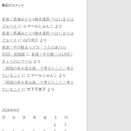
最近のコメント
多謝！黒瀬みどり×楠木達郎 〜はじまりは
ブルース
に
ヒマールじゅんこ
より
多謝！黒瀬みどり×楠木達郎 〜はじまりは
ブルース
に
山口光江
より
多謝！中川敬＆リクオ「うたのありか
2023」岩国篇
に
多謝！中川敬ソロLIVE |
きょうのヒマール
より
「韓国の本を巡る旅」で考えたこと／考え
ていること
に
ヒマールじゅんこ
より
「韓国の本を巡る旅」で考えたこと／考え
ていること
に
竹下千恵子
より
2026年8月
月
火
水
木
金
土
日
1
2