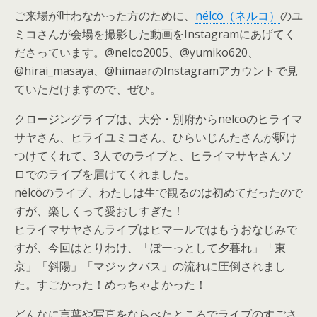
ご来場が叶わなかった方のために、
nëlcö（ネルコ）
のユ
ミコさんが会場を撮影した動画をInstagramにあげてく
ださっています。@nelco2005、@yumiko620、
@hirai_masaya、@himaarのInstagramアカウントで見
ていただけますので、ぜひ。
クロージングライブは、大分・別府からnëlcöのヒライマ
サヤさん、ヒライユミコさん、ひらいじんたさんが駆け
つけてくれて、3人でのライブと、ヒライマサヤさんソ
ロでのライブを届けてくれました。
nëlcöのライブ、わたしは生で観るのは初めてだったので
すが、楽しくって愛おしすぎた！
ヒライマサヤさんライブはヒマールではもうおなじみで
すが、今回はとりわけ、「ぼーっとして夕暮れ」「東
京」「斜陽」「マジックバス」の流れに圧倒されまし
た。すごかった！めっちゃよかった！
どんなに言葉や写真をならべたところでライブのすごさ