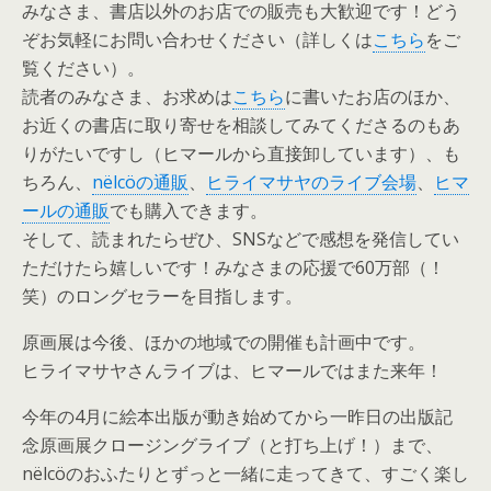
みなさま、書店以外のお店での販売も大歓迎です！どう
ぞお気軽にお問い合わせください（詳しくは
こちら
をご
覧ください）。
読者のみなさま、お求めは
こちら
に書いたお店のほか、
お近くの書店に取り寄せを相談してみてくださるのもあ
りがたいですし（ヒマールから直接卸しています）、も
ちろん、
nëlcöの通販
、
ヒライマサヤのライブ会場
、
ヒマ
ールの通販
でも購入できます。
そして、読まれたらぜひ、SNSなどで感想を発信してい
ただけたら嬉しいです！みなさまの応援で60万部（！
笑）のロングセラーを目指します。
原画展は今後、ほかの地域での開催も計画中です。
ヒライマサヤさんライブは、ヒマールではまた来年！
今年の4月に絵本出版が動き始めてから一昨日の出版記
念原画展クロージングライブ（と打ち上げ！）まで、
nëlcöのおふたりとずっと一緒に走ってきて、すごく楽し