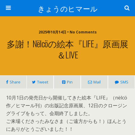
きょうのヒマール
2025年10月14日 • No Comments
多謝！nëlcöの絵本『LIFE』原画展
＆LIVE
Share
Tweet
Pin
Mail
SMS
10月1日の発売日から開催してきた絵本『LIFE』（nëlcö
作／ヒマール刊）の出版記念原画展、12日のクロージン
グライブをもって、会期終了しました。
ご来場くださったみなさま（ご遠方からも！）ほんとう
にありがとうございました！！