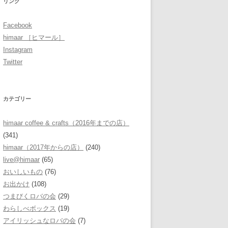
リンク
Facebook
himaar ［ヒマール］
Instagram
Twitter
カテゴリー
himaar coffee & crafts（2016年までの店）
(341)
himaar（2017年からの店）
(240)
live@himaar
(65)
おいしいもの
(76)
お出かけ
(108)
つまびくロバの会
(29)
わらしべボックス
(19)
アイリッシュなロバの会
(7)