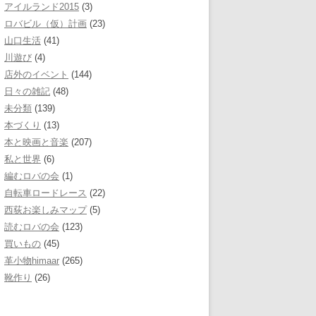
アイルランド2015
(3)
ロバビル（仮）計画
(23)
山口生活
(41)
川遊び
(4)
店外のイベント
(144)
日々の雑記
(48)
未分類
(139)
本づくり
(13)
本と映画と音楽
(207)
私と世界
(6)
編むロバの会
(1)
自転車ロードレース
(22)
西荻お楽しみマップ
(5)
読むロバの会
(123)
買いもの
(45)
革小物himaar
(265)
靴作り
(26)