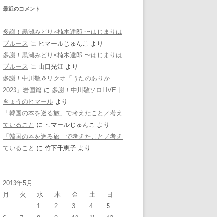
最近のコメント
多謝！黒瀬みどり×楠木達郎 〜はじまりは
ブルース
に
ヒマールじゅんこ
より
多謝！黒瀬みどり×楠木達郎 〜はじまりは
ブルース
に
山口光江
より
多謝！中川敬＆リクオ「うたのありか
2023」岩国篇
に
多謝！中川敬ソロLIVE |
きょうのヒマール
より
「韓国の本を巡る旅」で考えたこと／考え
ていること
に
ヒマールじゅんこ
より
「韓国の本を巡る旅」で考えたこと／考え
ていること
に
竹下千恵子
より
2013年5月
月
火
水
木
金
土
日
1
2
3
4
5