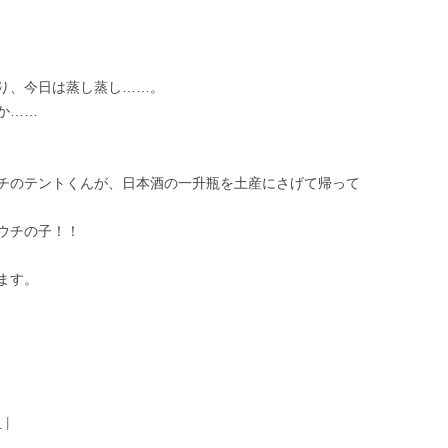
り、今日は蒸し蒸し……。
か……
チのテントくんが、日本酒の一升瓶を土産にさげて帰って
ウチの子！！
ます。
日
|