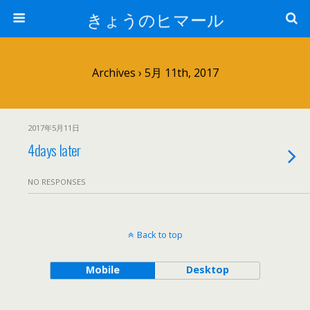
きょうのヒマール
Archives › 5月 11th, 2017
2017年5月11日
4days later
NO RESPONSES
Back to top
Mobile
Desktop