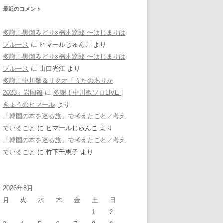
最近のコメント
多謝！黒瀬みどり×楠木達郎 〜はじまりは
ブルース
に
ヒマールじゅんこ
より
多謝！黒瀬みどり×楠木達郎 〜はじまりは
ブルース
に
山口光江
より
多謝！中川敬＆リクオ「うたのありか
2023」岩国篇
に
多謝！中川敬ソロLIVE |
きょうのヒマール
より
「韓国の本を巡る旅」で考えたこと／考え
ていること
に
ヒマールじゅんこ
より
「韓国の本を巡る旅」で考えたこと／考え
ていること
に
竹下千恵子
より
2026年8月
月
火
水
木
金
土
日
1
2