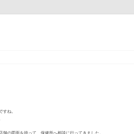
コ
ン
テ
ン
ツ
へ
ス
キ
ッ
プ
ですね。
。
店舗の図面を持って、保健所へ相談に行ってきました。