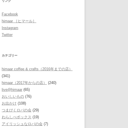
リンク
Facebook
himaar ［ヒマール］
Instagram
Twitter
カテゴリー
himaar coffee & crafts（2016年までの店）
(341)
himaar（2017年からの店）
(240)
live@himaar
(65)
おいしいもの
(76)
お出かけ
(108)
つまびくロバの会
(29)
わらしべボックス
(19)
アイリッシュなロバの会
(7)