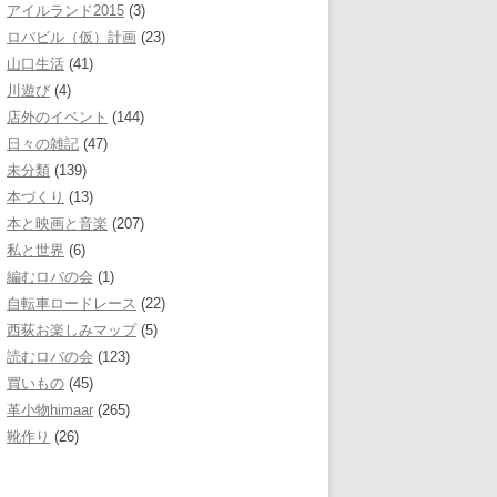
アイルランド2015
(3)
ロバビル（仮）計画
(23)
山口生活
(41)
川遊び
(4)
店外のイベント
(144)
日々の雑記
(47)
未分類
(139)
本づくり
(13)
本と映画と音楽
(207)
私と世界
(6)
編むロバの会
(1)
自転車ロードレース
(22)
西荻お楽しみマップ
(5)
読むロバの会
(123)
買いもの
(45)
革小物himaar
(265)
靴作り
(26)