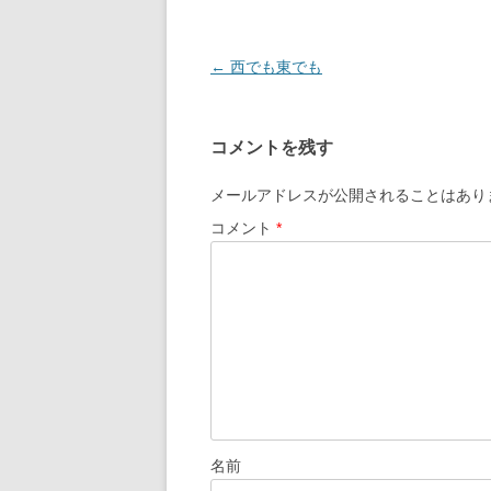
投
←
西でも東でも
稿
ナ
コメントを残す
ビ
ゲ
メールアドレスが公開されることはあり
ー
コメント
*
シ
ョ
ン
名前