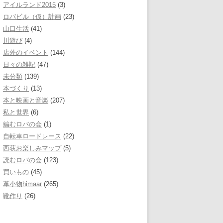
アイルランド2015
(3)
ロバビル（仮）計画
(23)
山口生活
(41)
川遊び
(4)
店外のイベント
(144)
日々の雑記
(47)
未分類
(139)
本づくり
(13)
本と映画と音楽
(207)
私と世界
(6)
編むロバの会
(1)
自転車ロードレース
(22)
西荻お楽しみマップ
(5)
読むロバの会
(123)
買いもの
(45)
革小物himaar
(265)
靴作り
(26)