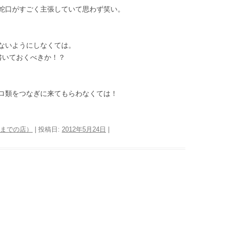
蛇口がすごく主張していて思わず笑い。
ないようにしなくては。
書いておくべきか！？
ロ類をつなぎに来てもらわなくては！
016年までの店）
| 投稿日:
2012年5月24日
|