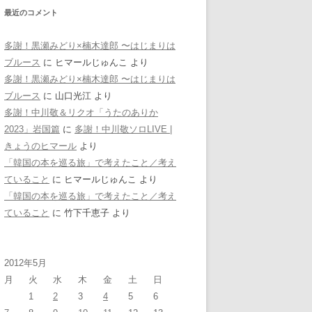
最近のコメント
多謝！黒瀬みどり×楠木達郎 〜はじまりは
ブルース
に
ヒマールじゅんこ
より
多謝！黒瀬みどり×楠木達郎 〜はじまりは
ブルース
に
山口光江
より
多謝！中川敬＆リクオ「うたのありか
2023」岩国篇
に
多謝！中川敬ソロLIVE |
きょうのヒマール
より
「韓国の本を巡る旅」で考えたこと／考え
ていること
に
ヒマールじゅんこ
より
「韓国の本を巡る旅」で考えたこと／考え
ていること
に
竹下千恵子
より
2012年5月
月
火
水
木
金
土
日
1
2
3
4
5
6