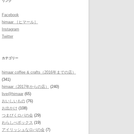
リンク
Facebook
himaar ［ヒマール］
Instagram
Twitter
カテゴリー
himaar coffee & crafts（2016年までの店）
(341)
himaar（2017年からの店）
(240)
live@himaar
(65)
おいしいもの
(76)
お出かけ
(108)
つまびくロバの会
(29)
わらしべボックス
(19)
アイリッシュなロバの会
(7)