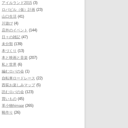
アイルランド2015
(3)
ロバビル（仮）計画
(23)
山口生活
(41)
川遊び
(4)
店外のイベント
(144)
日々の雑記
(47)
未分類
(139)
本づくり
(13)
本と映画と音楽
(207)
私と世界
(6)
編むロバの会
(1)
自転車ロードレース
(22)
西荻お楽しみマップ
(5)
読むロバの会
(123)
買いもの
(45)
革小物himaar
(265)
靴作り
(26)