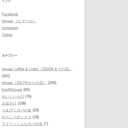
リンク
Facebook
himaar ［ヒマール］
Instagram
Twitter
カテゴリー
himaar coffee & crafts（2016年までの店）
(341)
himaar（2017年からの店）
(240)
live@himaar
(65)
おいしいもの
(76)
お出かけ
(108)
つまびくロバの会
(29)
わらしべボックス
(19)
アイリッシュなロバの会
(7)