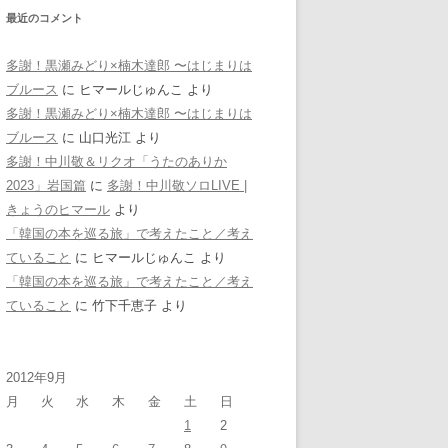
最近のコメント
多謝！黒瀬みどり×楠木達郎 〜はじまりは
ブルース
に
ヒマールじゅんこ
より
多謝！黒瀬みどり×楠木達郎 〜はじまりは
ブルース
に
山口光江
より
多謝！中川敬＆リクオ「うたのありか
2023」岩国篇
に
多謝！中川敬ソロLIVE |
きょうのヒマール
より
「韓国の本を巡る旅」で考えたこと／考え
ていること
に
ヒマールじゅんこ
より
「韓国の本を巡る旅」で考えたこと／考え
ていること
に
竹下千恵子
より
2012年9月
月
火
水
木
金
土
日
1
2