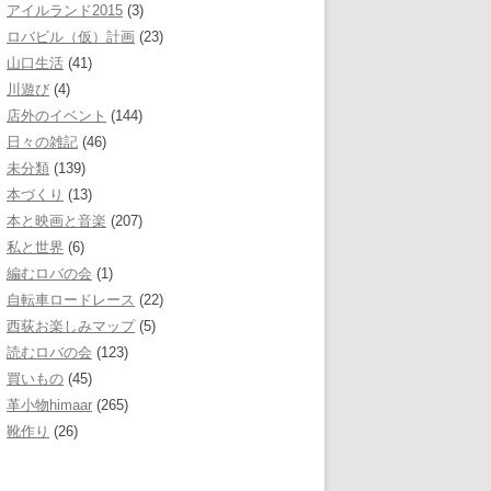
アイルランド2015
(3)
ロバビル（仮）計画
(23)
山口生活
(41)
川遊び
(4)
店外のイベント
(144)
日々の雑記
(46)
未分類
(139)
本づくり
(13)
本と映画と音楽
(207)
私と世界
(6)
編むロバの会
(1)
自転車ロードレース
(22)
西荻お楽しみマップ
(5)
読むロバの会
(123)
買いもの
(45)
革小物himaar
(265)
靴作り
(26)