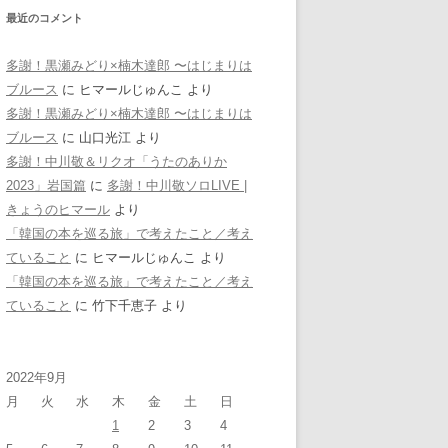
最近のコメント
多謝！黒瀬みどり×楠木達郎 〜はじまりは
ブルース
に
ヒマールじゅんこ
より
多謝！黒瀬みどり×楠木達郎 〜はじまりは
ブルース
に
山口光江
より
多謝！中川敬＆リクオ「うたのありか
2023」岩国篇
に
多謝！中川敬ソロLIVE |
きょうのヒマール
より
「韓国の本を巡る旅」で考えたこと／考え
ていること
に
ヒマールじゅんこ
より
「韓国の本を巡る旅」で考えたこと／考え
ていること
に
竹下千恵子
より
2022年9月
月
火
水
木
金
土
日
1
2
3
4