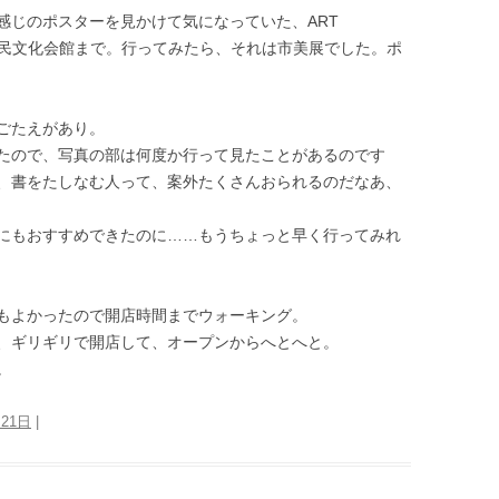
感じのポスターを見かけて気になっていた、ART
、近所の市民文化会館まで。行ってみたら、それは市美展でした。ポ
ごたえがあり。
たので、写真の部は何度か行って見たことがあるのです
、書をたしなむ人って、案外たくさんおられるのだなあ、
にもおすすめできたのに……もうちょっと早く行ってみれ
もよかったので開店時間までウォーキング。
、ギリギリで開店して、オープンからへとへと。
。
月21日
|