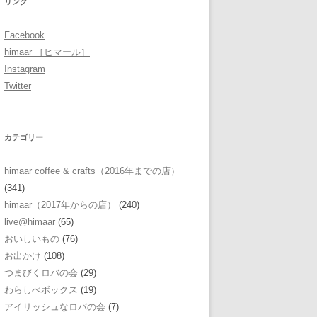
リンク
Facebook
himaar ［ヒマール］
Instagram
Twitter
カテゴリー
himaar coffee & crafts（2016年までの店）
(341)
himaar（2017年からの店）
(240)
live@himaar
(65)
おいしいもの
(76)
お出かけ
(108)
つまびくロバの会
(29)
わらしべボックス
(19)
アイリッシュなロバの会
(7)