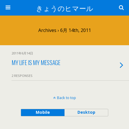
きょうのヒマール
Archives › 6月 14th, 2011
2011年6月14日
MY LIFE IS MY MESSAGE
2 RESPONSES
Back to top
Mobile
Desktop