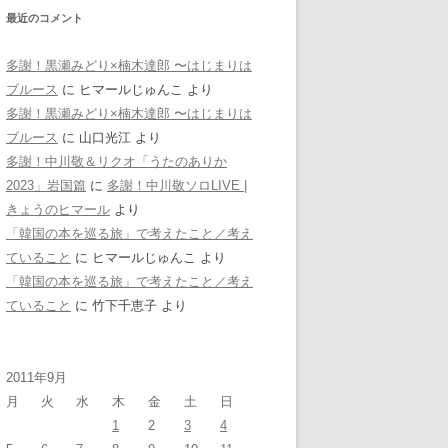
最近のコメント
多謝！黒瀬みどり×楠木達郎 〜はじまりは
ブルース
に
ヒマールじゅんこ
より
多謝！黒瀬みどり×楠木達郎 〜はじまりは
ブルース
に
山口光江
より
多謝！中川敬＆リクオ「うたのありか
2023」岩国篇
に
多謝！中川敬ソロLIVE |
きょうのヒマール
より
「韓国の本を巡る旅」で考えたこと／考え
ていること
に
ヒマールじゅんこ
より
「韓国の本を巡る旅」で考えたこと／考え
ていること
に
竹下千恵子
より
2011年9月
月
火
水
木
金
土
日
1
2
3
4