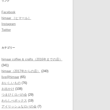
リンク
Facebook
himaar ［ヒマール］
Instagram
Twitter
カテゴリー
himaar coffee & crafts（2016年までの店）
(341)
himaar（2017年からの店）
(240)
live@himaar
(65)
おいしいもの
(76)
お出かけ
(108)
つまびくロバの会
(29)
わらしべボックス
(19)
アイリッシュなロバの会
(7)