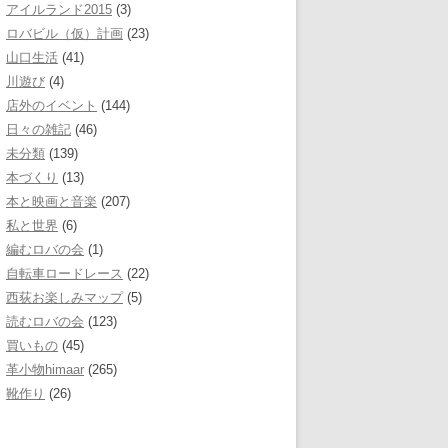
アイルランド2015
(3)
ロバビル（仮）計画
(23)
山口生活
(41)
川遊び
(4)
店外のイベント
(144)
日々の雑記
(46)
未分類
(139)
本づくり
(13)
本と映画と音楽
(207)
私と世界
(6)
編むロバの会
(1)
自転車ロードレース
(22)
西荻お楽しみマップ
(5)
読むロバの会
(123)
買いもの
(45)
革小物himaar
(265)
靴作り
(26)