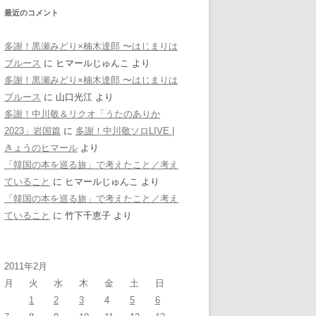
最近のコメント
多謝！黒瀬みどり×楠木達郎 〜はじまりは
ブルース
に
ヒマールじゅんこ
より
多謝！黒瀬みどり×楠木達郎 〜はじまりは
ブルース
に
山口光江
より
多謝！中川敬＆リクオ「うたのありか
2023」岩国篇
に
多謝！中川敬ソロLIVE |
きょうのヒマール
より
「韓国の本を巡る旅」で考えたこと／考え
ていること
に
ヒマールじゅんこ
より
「韓国の本を巡る旅」で考えたこと／考え
ていること
に
竹下千恵子
より
2011年2月
月
火
水
木
金
土
日
1
2
3
4
5
6