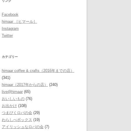
リンク
Facebook
himaar ［ヒマール］
Instagram
Twitter
カテゴリー
himaar coffee & crafts（2016年までの店）
(341)
himaar（2017年からの店）
(240)
live@himaar
(65)
おいしいもの
(76)
お出かけ
(108)
つまびくロバの会
(29)
わらしべボックス
(19)
アイリッシュなロバの会
(7)