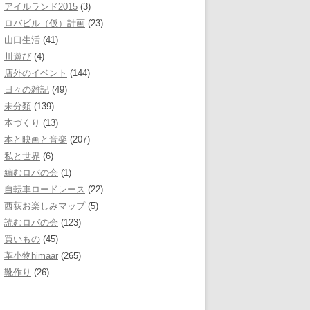
アイルランド2015
(3)
ロバビル（仮）計画
(23)
山口生活
(41)
川遊び
(4)
店外のイベント
(144)
日々の雑記
(49)
未分類
(139)
本づくり
(13)
本と映画と音楽
(207)
私と世界
(6)
編むロバの会
(1)
自転車ロードレース
(22)
西荻お楽しみマップ
(5)
読むロバの会
(123)
買いもの
(45)
革小物himaar
(265)
靴作り
(26)