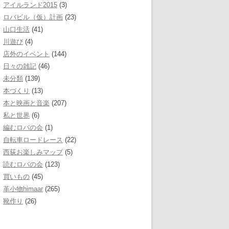
アイルランド2015
(3)
ロバビル（仮）計画
(23)
山口生活
(41)
川遊び
(4)
店外のイベント
(144)
日々の雑記
(46)
未分類
(139)
本づくり
(13)
本と映画と音楽
(207)
私と世界
(6)
編むロバの会
(1)
自転車ロードレース
(22)
西荻お楽しみマップ
(5)
読むロバの会
(123)
買いもの
(45)
革小物himaar
(265)
靴作り
(26)