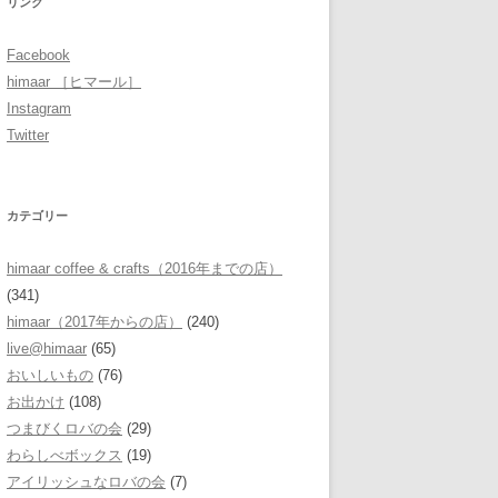
リンク
Facebook
himaar ［ヒマール］
Instagram
Twitter
カテゴリー
himaar coffee & crafts（2016年までの店）
(341)
himaar（2017年からの店）
(240)
live@himaar
(65)
おいしいもの
(76)
お出かけ
(108)
つまびくロバの会
(29)
わらしべボックス
(19)
アイリッシュなロバの会
(7)