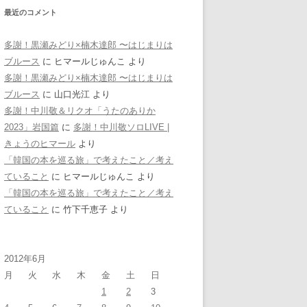
最近のコメント
多謝！黒瀬みどり×楠木達郎 〜はじまりは
ブルース
に
ヒマールじゅんこ
より
多謝！黒瀬みどり×楠木達郎 〜はじまりは
ブルース
に
山口光江
より
多謝！中川敬＆リクオ「うたのありか
2023」岩国篇
に
多謝！中川敬ソロLIVE |
きょうのヒマール
より
「韓国の本を巡る旅」で考えたこと／考え
ていること
に
ヒマールじゅんこ
より
「韓国の本を巡る旅」で考えたこと／考え
ていること
に
竹下千恵子
より
2012年6月
月
火
水
木
金
土
日
1
2
3